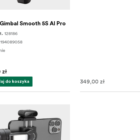
Gimbal Smooth 5S AI Pro
128186
t.
0194089058
nie
 zł
349,00 zł
aj do koszyka