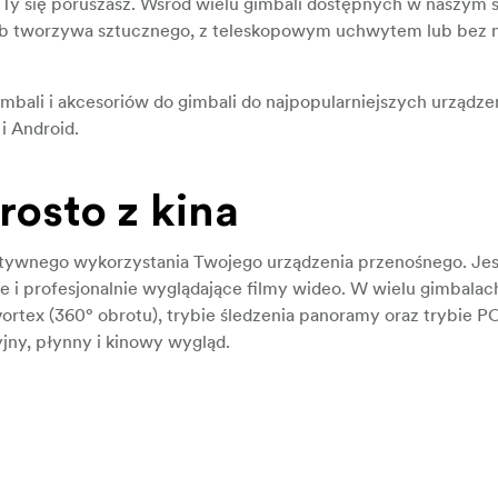
 Ty się poruszasz. Wśród wielu gimbali dostępnych w naszym s
ub tworzywa sztucznego, z teleskopowym uchwytem lub bez n
imbali i akcesoriów do gimbali do najpopularniejszych urządze
i Android.
rosto z kina
atywnego wykorzystania Twojego urządzenia przenośnego. Jes
e i profesjonalnie wyglądające filmy wideo. W wielu gimbalac
ortex (360° obrotu), trybie śledzenia panoramy oraz trybie PO
jny, płynny i kinowy wygląd.