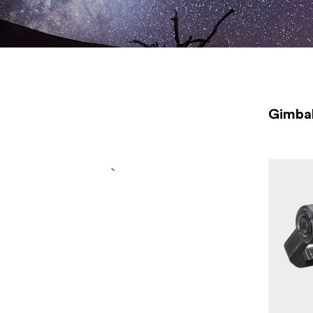
płynne nagranie w ruchu. W naszym asortymencie przenoś
gimbali znajdziesz wysokiej jakości produkty jednego z
najlepszych producentów takiego sprzętu — firmy <a
href="https://www.focusnordic.pl/marki/zhiyun/"
title="Zhiyun">Zhiyun</a>.
Gimba