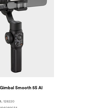
 Gimbal Smooth 5S AI
128220
t.
0194089034