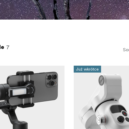
nych
7
le
So
Już wkrótce