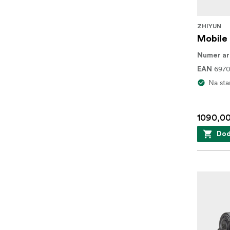
ZHIYUN
Mobile 
Numer ar
697
EAN
Na sta
1090,00
Dod