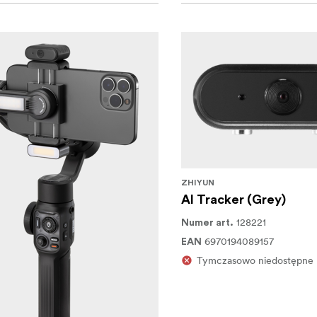
ZHIYUN
AI Tracker (Grey)
128221
Numer art.
6970194089157
EAN
Tymczasowo niedostępne