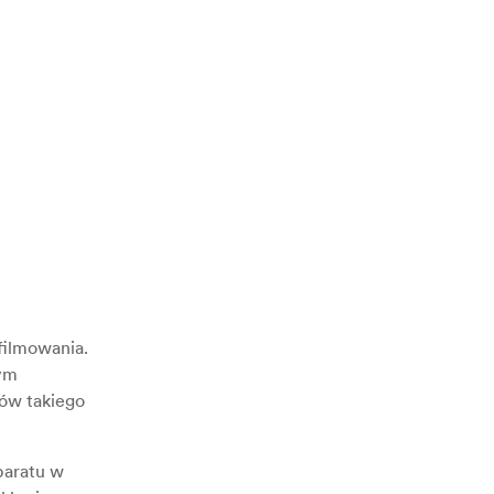
i
filmowania.
zym
tów takiego
paratu w