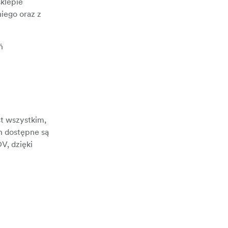
klepie
iego oraz z
ń
t wszystkim,
h dostępne są
V, dzięki