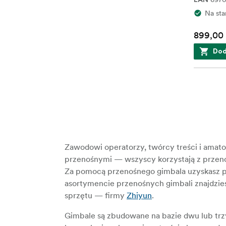
EAN
Na sta
899,00 
Dod
Zawodowi operatorzy, twórcy treści i amato
przenośnymi — wszyscy korzystają z przenoś
Za pomocą przenośnego gimbala uzyskasz pr
asortymencie przenośnych gimbali znajdzies
sprzętu — firmy
Zhiyun
.
Gimbale są zbudowane na bazie dwu lub trz