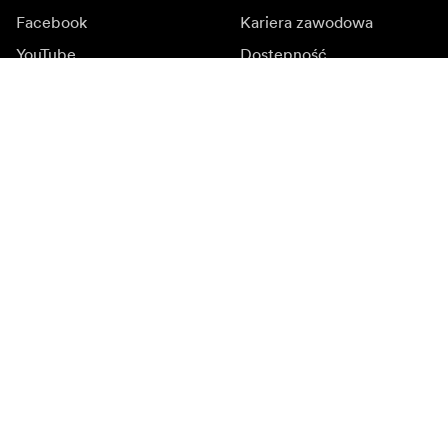
Facebook
Kariera zawodowa
YouTube
Dostępność
LinkedIn
Inspiracja
Ambasadorowie
Inspiracja & kontent
Kampanie
Newsroom
Media bank
Oprogramowanie
sprzętowe i aktualizacje