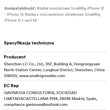
Klatka montażowa SmallRig iPhone 12
Kompatybilność:
- iPhone 15 Klatka z mocowaniem obiektywu SmallRig
iPhone 11 z serii M
1x adapter mocowania obiektywu 37
Zestaw zawiera:
mm
Specyfikacja techniczna
Producent
Shenzhen LC Co., Ltd., 35F, Building A, Hongrongyuan
North Station Center, Longhua District, Shenzhen, China
518000, www.smallrigreseller.com
EC Rep
GAVIMOSA CONSULTORIA, SOCIEDAD
LIMITADACASTELLANA 9144, 28046 Madrid, Spain,
compliance.gavimosa@outlook.com