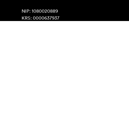
NIP: 1080020889

KRS: 0000637937
Znajdź na mapach Google
Kontakt
O nas
info@focusnordic.pl
Poznaj Focus Nordic
Instagram
Współpraca handlowa
Facebook
Kariera zawodowa
YouTube
Dostępność
LinkedIn
Inspiracja