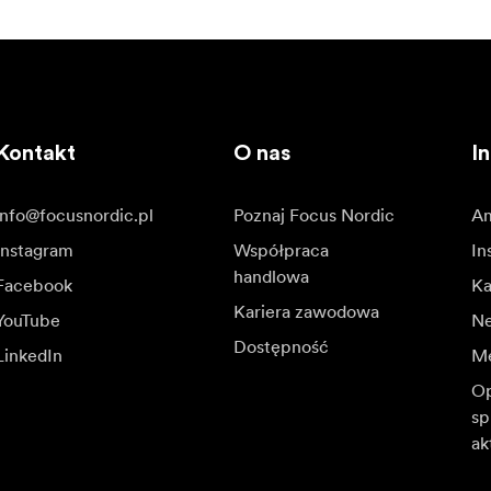
Kontakt
O nas
In
info@focusnordic.pl
Poznaj Focus Nordic
Am
Instagram
Współpraca
In
handlowa
Facebook
Ka
Kariera zawodowa
YouTube
N
Dostępność
LinkedIn
Me
Op
sp
ak