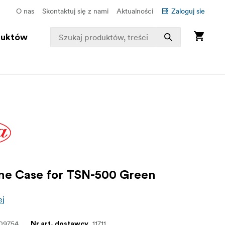
O nas
Skontaktuj się z nami
Aktualności
Zaloguj sie
duktów
ne Case for TSN-500 Green
ej
09754
11711
Nr art. dostawcy