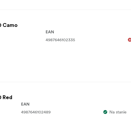
0 Camo
EAN
4987646102335
0 Red
EAN
4987646102489
Na stanie