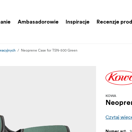
anie
Ambasadorowie
Inspiracje
Recenzje pro
rwacyjnych
Neoprene Case for TSN-500 Green
KOWA
Neopre
Czytaj więc
1
Numer art.