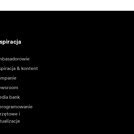
spiracja
basadorowie
spiracja & kontent
mpanie
ewsroom
dia bank
rogramowanie
rzętowe i
tualizacje