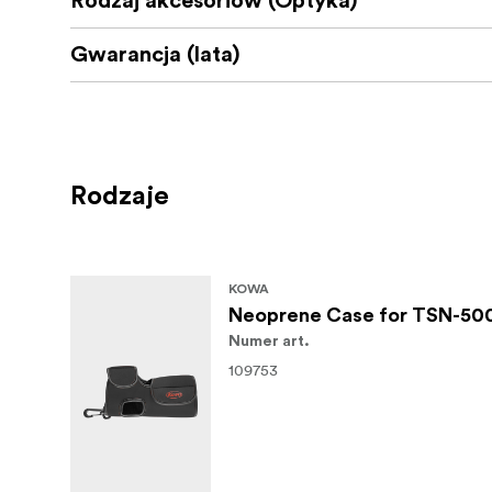
Rodzaj akcesoriów (Optyka)
Gwarancja (lata)
Rodzaje
KOWA
Neoprene Case for TSN-500
Numer art.
109753