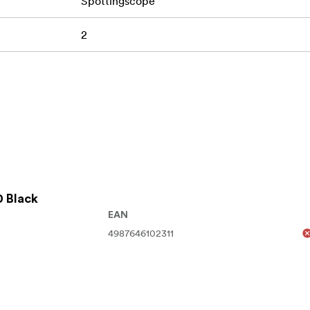
Spottingscope
2
 Black
EAN
4987646102311