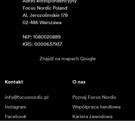
Adres korespondencyjny

Focus Nordic Poland

Al. Jerozolimskie 178

02-486 Warszawa

NIP: 1080020889

KRS: 0000637937
Znajdź na mapach Google
Kontakt
O nas
info@focusnordic.pl
Poznaj Focus Nordic
Instagram
Współpraca handlowa
Facebook
Kariera zawodowa
YouTube
Dostępność