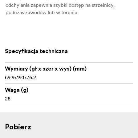
odchylania zapewnia szybki dostęp na strzelnicy,
podczas zawodów lub w terenie.
Najważniejsze cechy:
Specyfikacja techniczna
Odchylana osłona obiektywu Tenebraex 56 mm
Zaprojektowana dla lunety Telson Target Master
Wymiary (gł x szer x wys) (mm)
Victory 5-32x56
69.9x19.1x76.2
Najwyższej jakości lekka konstrukcja
Waga (g)
Chroni soczewkę obiektywu 56 mm
28
Konstrukcja z podnoszoną osłoną zapewniającą
szybki dostęp do soczewki
Pobierz
Solidnie przykręcana do tulei obiektywu