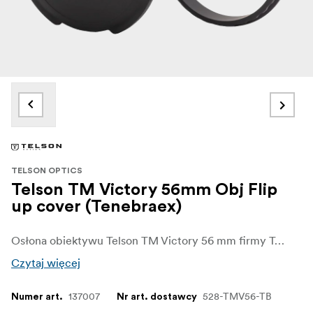
TELSON OPTICS
Telson TM Victory 56mm Obj Flip
up cover (Tenebraex)
Osłona obiektywu Telson TM Victory 56 mm firmy Tenebraex to wysokiej jakości osłona przedniej soczewki przeznaczona do lunety Target Master Victory 5-32x56. Zapewnia ona dużej soczewce obiektywowej o średnicy 56 mm niezawodną ochronę przed kurzem, brudem i trudnymi warunkami zewnętrznymi.
Czytaj więcej
137007
528-TMV56-TB
Numer art.
Nr art. dostawcy