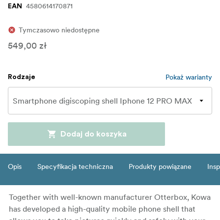
4580614170871
EAN
Tymczasowo niedostępne
549,00 zł
Pokaż warianty
Rodzaje
Dodaj do koszyka
Opis
Specyfikacja techniczna
Produkty powiązane
Insp
Together with well-known manufacturer Otterbox, Kowa
has developed a high-quality mobile phone shell that