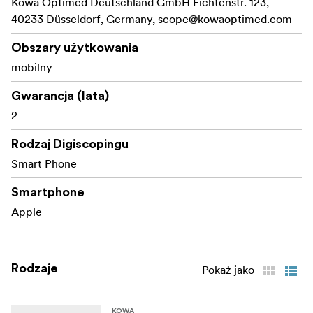
Kowa Optimed Deutschland GmbH Fichtenstr. 123,
40233 Düsseldorf, Germany,
scope@kowaoptimed.com
Obszary użytkowania
mobilny
Gwarancja (lata)
2
Rodzaj Digiscopingu
Smart Phone
Smartphone
Apple
Rodzaje
Pokaż jako
KOWA