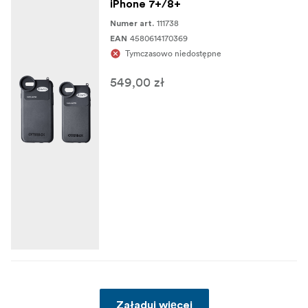
iPhone 7+/8+
111738
Numer art.
4580614170369
EAN
Tymczasowo niedostępne
549,00 zł
Załaduj więcej