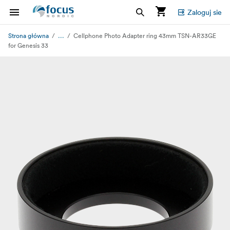
Zaloguj sie
...
Strona główna
Cellphone Photo Adapter ring 43mm TSN-AR33GE
for Genesis 33