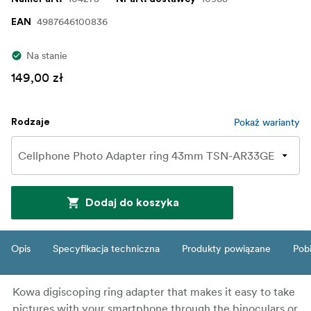
4987646100836
EAN
Na stanie
149,00 zł
Pokaż warianty
Rodzaje
Dodaj do koszyka
Opis
Specyfikacja techniczna
Produkty powiązane
Pob
Kowa digiscoping ring adapter that makes it easy to take
pictures with your smartphone through the binoculars or