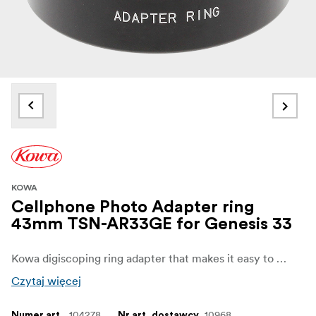
KOWA
Cellphone Photo Adapter ring
43mm TSN-AR33GE for Genesis 33
Kowa digiscoping ring adapter that makes it easy to take pictures with your smartphone.
Czytaj więcej
104278
10968
Numer art.
Nr art. dostawcy