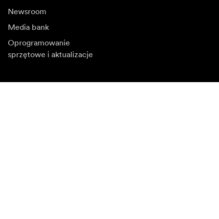
Newsroom
Media bank
Oprogramowanie
sprzętowe i aktualizacje
Zapisz się do newslettera
Otrzymuj najnowsze informacje o produktach, inspiracje
i oferty specjalne.
Klient indywidualny
Sprzedawca
Zapisz się
Wybierz inny region