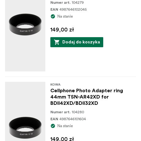
104279
Numer art.
4987646102045
EAN
Na stanie
149,00 zł
Dodaj do koszyka
KOWA
Cellphone Photo Adapter ring
44mm TSN-AR42XD for
BDII42XD/BDII32XD
104280
Numer art.
4987646101604
EAN
Na stanie
149,00 zł