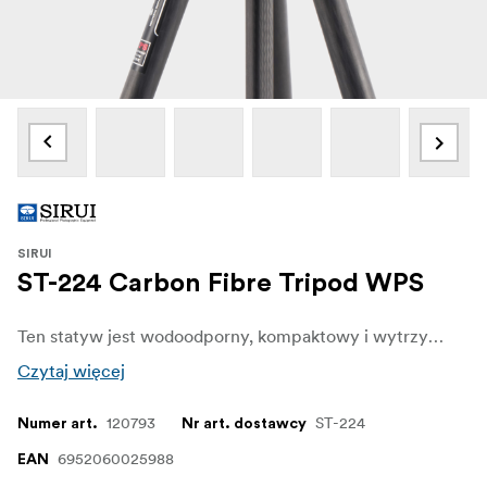
SIRUI
ST-224 Carbon Fibre Tripod WPS
Ten statyw jest wodoodporny, kompaktowy i wytrzymały, a także posiada unikalny system szybkiego zwalniania. Idealny do wszystkich zdjęć plenerowych dla lustrzanek cyfrowych i aparatów bezlusterkowych.
Czytaj więcej
120793
ST-224
Numer art.
Nr art. dostawcy
6952060025988
EAN