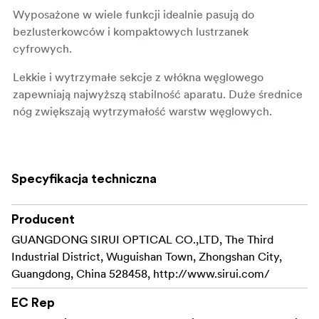
Wyposażone w wiele funkcji idealnie pasują do
bezlusterkowców i kompaktowych lustrzanek
cyfrowych.
Lekkie i wytrzymałe sekcje z włókna węglowego
zapewniają najwyższą stabilność aparatu. Duże średnice
nóg zwiększają wytrzymałość warstw węglowych.
Unikalna kolumna centralna w kształcie trójkąta pozwala
na bardziej kompaktową konstrukcję, a także mocniejszą
sekcję środkową.
Specyfikacja techniczna
Kolumnę centralną można odwrócić, aby uzyskać bardzo
niskie sekcje strzelania.
Producent
System szybkiego zwalniania ułatwia obrócenie kolumny
GUANGDONG SIRUI OPTICAL CO.,LTD, The Third
centralnej "do góry nogami" w odwrotnym kierunku, aby
Industrial District, Wuguishan Town, Zhongshan City,
uzyskać niższe kąty fotografowania.
Guangdong, China 528458, http://www.sirui.com/
Lub przełącz się na krótką kolumnę centralną ST-Z
(opcjonalną, nie dołączoną do zestawu), aby móc
EC Rep
strzelać pod bardzo niskim kątem.