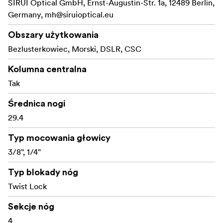
SIRUI Optical GmbH, Ernst-Augustin-Str. 1a, 12489 Berlin,
Górna płyta kolumny centralnej ma unikalną konstrukcję
Germany,
mh@siruioptical.eu
szybkiego zwalniania, aby łatwo zmienić śrubę
gwintowaną z 1/4 "na 3/8".
Obszary użytkowania
Bezlusterkowiec, Morski, DSLR, CSC
Dodatkową cechą są wodoodporne blokady nóżek, które
są szczelnie zamknięte, aby zapobiec przedostawaniu
Kolumna centralna
się wody, kurzu i pyłu do rurki.
Tak
Porty akcesoriów:
Średnica nogi
Do statywu można podłączyć szeroką gamę akcesoriów
29.4
za pośrednictwem portów akcesoriów 1/4" i 3/8".
Ten statyw ma wymienne gumowe stopki i metalowe
Typ mocowania głowicy
kolce oraz 4-sekcyjne nogi.
3/8", 1/4"
Typ blokady nóg
Twist Lock
Sekcje nóg
4