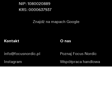
NIP: 1080020889

KRS: 0000637937
Znajdź na mapach Google
Kontakt
O nas
info@focusnordic.pl
Poznaj Focus Nordic
Instagram
Współpraca handlowa
Facebook
Kariera zawodowa
YouTube
Dostępność
LinkedIn
Inspiracja