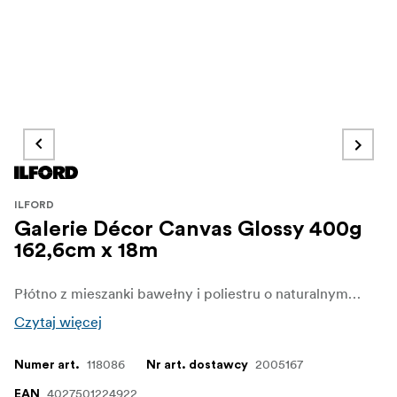
ILFORD
Galerie Décor Canvas Glossy 400g
162,6cm x 18m
Płótno z mieszanki bawełny i poliestru o naturalnym odcieniu, zaprojektowane z myślą o wysokiej wydajności profesjonalnego druku reprodukcji fotograficznych i dekoracyjnych.
Czytaj więcej
118086
2005167
Numer art.
Nr art. dostawcy
4027501224922
EAN