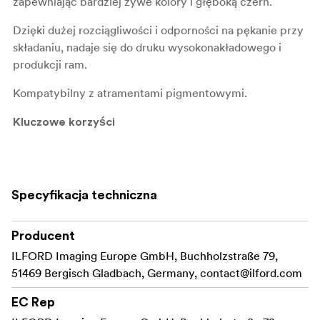
zapewniając bardziej żywe kolory i głęboką czerń.
Dzięki dużej rozciągliwości i odporności na pękanie przy
składaniu, nadaje się do druku wysokonakładowego i
produkcji ram.
Kompatybilny z atramentami pigmentowymi.
Kluczowe korzyści
Doskonałe błyszczące wykończenie dla bogatych
kolorów i głębokiej czerni
Specyfikacja techniczna
Wysoka odporność na pękanie i zarysowania
Wysoka rozciągliwość
Producent
Nanoporowata powłoka
ILFORD Imaging Europe GmbH, Buchholzstraße 79,
51469 Bergisch Gladbach, Germany,
contact@ilford.com
Szybkie schnięcie umożliwiające drukowanie z dużą
prędkością
EC Rep