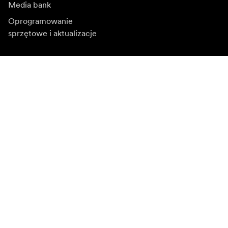
Media bank
Oprogramowanie
sprzętowe i aktualizacje
Zapisz się do newslettera
Otrzymuj najnowsze informacje o produktach, inspiracje
i oferty specjalne.
Klient indywidualny
Sprzedawca
Zapisz się
Wybierz inny region