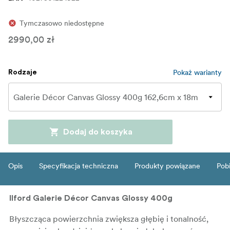
Tymczasowo niedostępne
2990,00 zł
Pokaż warianty
Rodzaje
Dodaj do koszyka
Opis
Specyfikacja techniczna
Produkty powiązane
Pob
Ilford Galerie Décor Canvas Glossy 400g
Błyszcząca powierzchnia zwiększa głębię i tonalność,