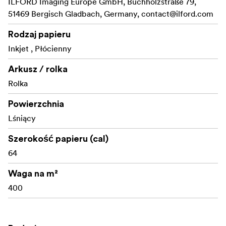
ILFORD Imaging Europe GmbH, Buchholzstraße 79,
51469 Bergisch Gladbach, Germany,
contact@ilford.com
Rodzaj papieru
Inkjet , Płócienny
Arkusz / rolka
Rolka
Powierzchnia
Lśniący
Szerokość papieru (cal)
64
Waga na m²
400