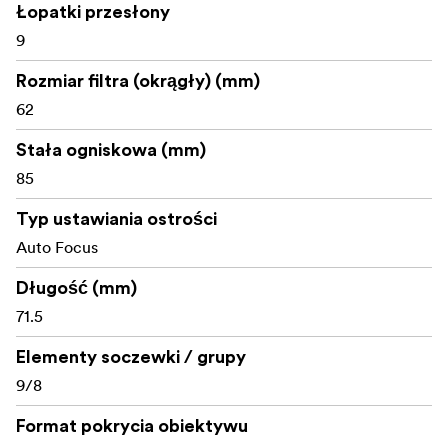
Łopatki przesłony
switching
9
USB port for firmware updates
Rozmiar filtra (okrągły) (mm)
What’s in the box:
62
Samyang AF 85mm F1.8 P FE lens
Stała ogniskowa (mm)
85
Front lens cap
Typ ustawiania ostrości
Rear lens cap
Auto Focus
Lens hood
Długość (mm)
Soft pouch
71.5
Let me know if you'd like these adapted for a specific
Elementy soczewki / grupy
channel (e.g., newsletter, social media, press release).
9/8
Format pokrycia obiektywu