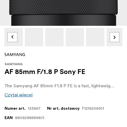
SAMYANG
AF 85mm F/1.8 P Sony FE
The Samyang AF 85mm F1.8 P FE is a fast, lightweight telephoto prime lens tailored for stunning portraits and detail-rich images. Built for Sony E-mount full-frame cameras, it combines a flattering 85mm field of view with a bright f/1.8 aperture to deliver exceptional subject isolation and beautifully rendered bokeh. At just 272 grams, this lens offers professional results in a size that’s easy to carry anywhere.
Czytaj więcej
133667
F1216206101
Numer art.
Nr art. dostawcy
8809298889401
EAN