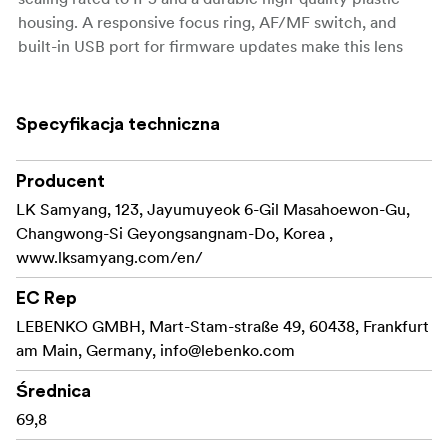
housing. A responsive focus ring, AF/MF switch, and
built-in USB port for firmware updates make this lens
user-friendly and adaptable in the field.
Key Features:
Specyfikacja techniczna
Classic 85mm portrait focal length with fast f/1.8
aperture
Producent
LK Samyang, 123, Jayumuyeok 6-Gil Masahoewon-Gu,
Lightweight and portable at 272g and 71.5mm in
Changwong-Si Geyongsangnam-Do, Korea ,
length
www.lksamyang.com/en/
Smooth, natural bokeh with excellent subject
EC Rep
separation
LEBENKO GMBH, Mart-Stam-straße 49, 60438, Frankfurt
Optical design: 9 elements in 8 groups (1 HR, 3 ED)
am Main, Germany,
info@lebenko.com
Weather-sealed construction for confidence in
Średnica
outdoor use
69,8
Responsive focus ring and intuitive AF/MF