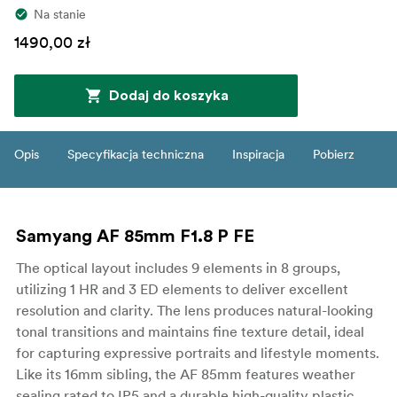
Na stanie
1490,00 zł
Dodaj do koszyka
Opis
Specyfikacja techniczna
Inspiracja
Pobierz
Samyang AF 85mm F1.8 P FE
The optical layout includes 9 elements in 8 groups,
utilizing 1 HR and 3 ED elements to deliver excellent
resolution and clarity. The lens produces natural-looking
tonal transitions and maintains fine texture detail, ideal
for capturing expressive portraits and lifestyle moments.
Like its 16mm sibling, the AF 85mm features weather
sealing rated to IP5 and a durable high-quality plastic