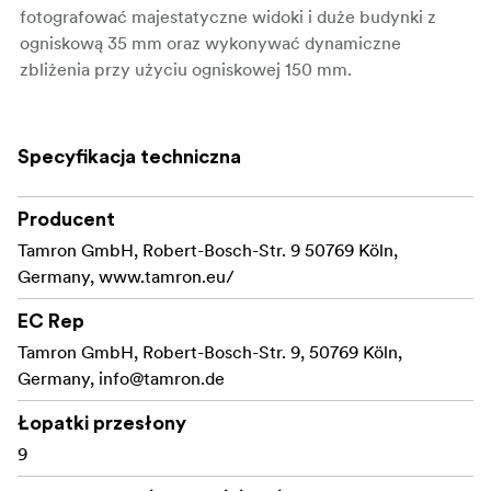
fotografować majestatyczne widoki i duże budynki z
ogniskową 35 mm oraz wykonywać dynamiczne
zbliżenia przy użyciu ogniskowej 150 mm.
Podróżujący fotografowie mogą z łatwością uchwycić
piękne wschody i zachody słońca, fotografować
Specyfikacja techniczna
wyjątkowe fasady budynków i ich wnętrza, np.
restauracje, oraz wykonywać zdjęcia o zmierzchu i w
nocy. Dzięki dużej wydajności pracy w wielu różnych
Producent
warunkach fotografowania ten nowy szybki obiektyw
Tamron GmbH, Robert-Bosch-Str. 9 50769 Köln,
idealnie sprawdzi się podczas wypraw, których celem
Germany, www.tamron.eu/
jest wykonanie pięknych zdjęć. Ponadto dzięki
EC Rep
zastosowaniu liniowego mechanizmu ostrzenia VXD
(Voice-coil eXtreme-torque Drive) autofokus obiektywu
Tamron GmbH, Robert-Bosch-Str. 9, 50769 Köln,
działa wyjątkowo szybko i bardzo precyzyjnie jak na
Germany,
info@tamron.de
obiektywy z szybko regulowaną przysłoną. Ponadto aby
Łopatki przesłony
zwiększyć łatwość i wygodę obsługi obiektywu,
9
zastosowano w nim nowy design.