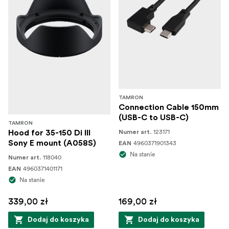
TAMRON
Connection Cable 150mm
(USB-C to USB-C)
TAMRON
123171
Hood for 35-150 Di III
Numer art.
Sony E mount (A058S)
4960371901343
EAN
Na stanie
118040
Numer art.
4960371401171
EAN
Na stanie
339,00 zł
169,00 zł
Dodaj do koszyka
Dodaj do koszyka