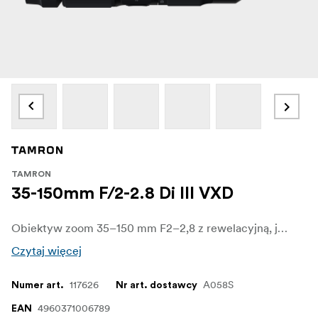
TAMRON
35-150mm F/2-2.8 Di III VXD
Obiektyw zoom 35–150 mm F2–2,8 z rewelacyjną, jasną przysłoną - idealny do zdjęć szerokokątnych jak i tel,e. Obiektyw wyposażono także w nowe sposoby personalizacji funkcji.
Czytaj więcej
117626
A058S
Numer art.
Nr art. dostawcy
4960371006789
EAN