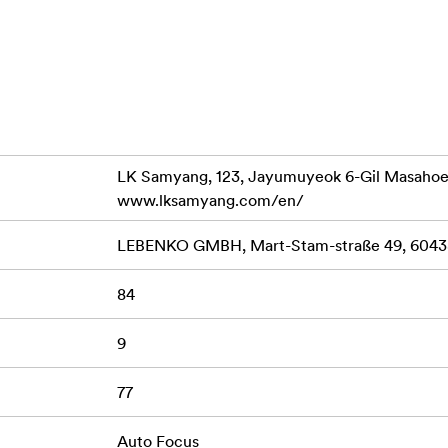
 ogniskowania wynoszącej zaledwie 0,18 metra w całym zakre
powiększenia do 0,26x - idealnego do efektownych zbliżeń. J
e zapewniające niezawodną ochronę przed kroplami wody, le
o niezawodnym niezawodnym towarzyszem w trudnych warunka
ywu daje użytkownikom szybki dostęp do programowalnych funk
 Ponadto, wbudowany port USB pozwala na bezpośrednią aktua
 że obiektyw pozostaje obiektyw pozostaje na bieżąco z naj
LK Samyang, 123, Jayumuyeok 6-Gil Masaho
www.lksamyang.com/en/
LEBENKO GMBH, Mart-Stam-straße 49, 60438
84
4 mm
9
m zakresie zoomu
77
 na świecie dla tej klasy
Auto Focus