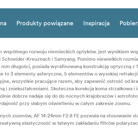
zna
Produkty powiązane
Inspiracja
Pobier
m wspólnego rozwoju niemieckich optyków. jest wynikiem ws
ki Schneider-Kreuznach i Samyang. Pomimo niewielkich rozmi
 mm długości, posiada wyrafinowaną konstrukcję optyczną z 
 to 3 elementy asferyczne, 5 elementów o wysokiej refrakcji
syjne, wszystkie pracujące razem, aby zapewnić ostrość od kr
ą i zniekształceniami. Skuteczna korekcja koma strzałkowa i
lnie dobrze nadaje się do do nocnych krajobrazów i astrofotog
ydajność przy słabym oświetleniu w całym zakresie zoomu.
ątnych zoomów, AF 14-24mm F2.8 FE pozwala na stosowanie s
kreatywną elastyczność w łatwym zakładaniu filtrów polaryzac