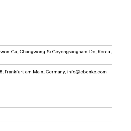
sie
ego solidna
kkim
ch.
cji, takich
lizację
nowszymi
ewon-Gu, Changwong-Si Geyongsangnam-Do, Korea ,
, Frankfurt am Main, Germany,
info@lebenko.com