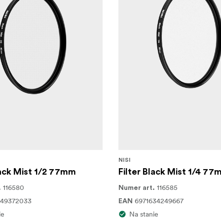
NISI
lack Mist 1/2 77mm
Filter Black Mist 1/4 7
116580
116585
.
Numer art.
949372033
6971634249667
EAN
ie
Na stanie