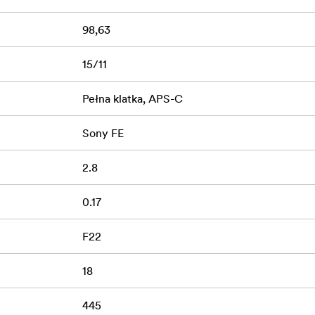
ofokusa
98,63
 optyczna z najwyższej jakości szklanymi elementami
15/11
18m z powiększeniem do 0.26x
erycznymi design
Pełna klatka, APS-C
Sony FE
2.8
0.17
F22
18
445