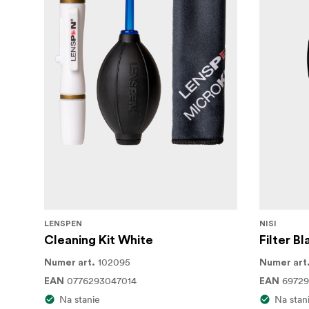
LENSPEN
NISI
Cleaning Kit White
Filter B
102095
Numer art.
Numer art
0776293047014
6972
EAN
EAN
Na stanie
Na stan