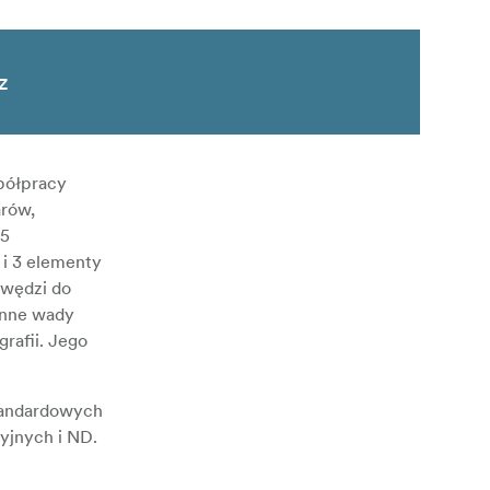
z
półpracy
arów,
15
 i 3 elementy
awędzi do
 inne wady
rafii. Jego
tandardowych
yjnych i ND.