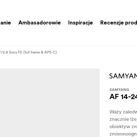
anie
Ambasadorowie
Inspiracje
Recenzje pro
/2.8 Sony FE (full frame & APS-C)
SAMYANG
AF 14-2
Waży zaledw
znacznie lże
obiektyw zm
zmiennoogni