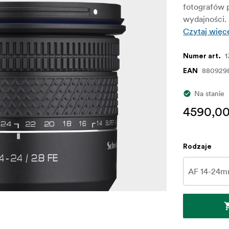
fotografów 
wydajności.
Czytaj więc
1
Numer art.
880929
EAN
Na stanie
4590,00
Rodzaje