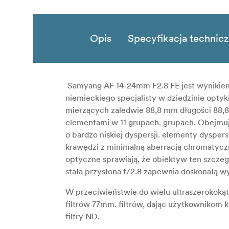
Opis
Specyfikacja technic
Samyang AF 14-24mm F2.8 FE
jest wynikie
niemieckiego specjalisty w dziedzinie opty
mierzących zaledwie 88,8 mm długości 88,8
elementami w 11 grupach. grupach. Obejmuje
o bardzo niskiej dyspersji. elementy dysper
krawędzi z minimalną aberracją chromatyczn
optyczne sprawiają, że obiektyw ten szczegó
stała przysłona f/2.8 zapewnia doskonałą w
W przeciwieństwie do wielu ultraszerokok
filtrów 77mm. filtrów, dając użytkownikom 
filtry ND.