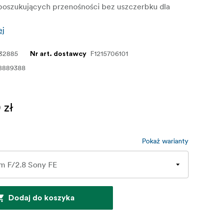
poszukujących przenośności bez uszczerbku dla
ej
32885
F1215706101
Nr art. dostawcy
8889388
 zł
Pokaż warianty
Dodaj do koszyka