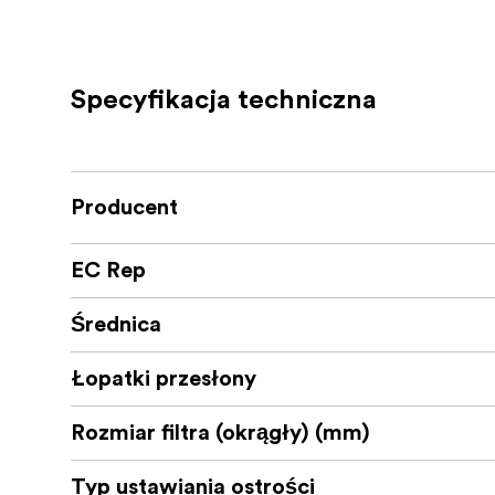
Z zachowaniem stałej minimalnej odległości
ogniskowych, obiektyw umożliwia uzyskanie 
konstrukcja posiada uszczelnienie pogodow
deszczem, śniegiem i kurzem, co czyni g
Specyfikacja techniczna
Konfigurowalny przycisk na tubusie obiekt
jak wstępnie ustawiona ostrość. Dodatkowo
oprogramowania sprzętowego, zapewniając,
ulepszeniami i funkcjami.
Producent
EC Rep
Kluczowe cechy
Średnica
Niezwykle szeroki Zakres zoomu 14-2
Łopatki przesłony
Stała przysłona Przysłona F2.8 w cały
Niezwykle lekki: zaledwie 445 g
Rozmiar filtra (okrągły) (mm)
Front kompatybilny z filtrem - pierwszy
Typ ustawiania ostrości