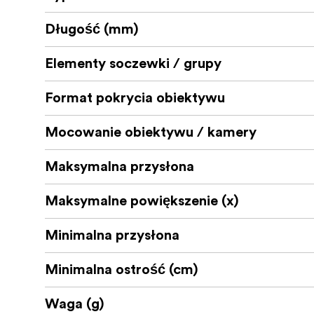
Linear STM dla szybkiego, cichego aut
Długość (mm)
15-elementowa, 11-grupowa konstrukcja
Elementy soczewki / grupy
Minimalna odległość ogniskowania: 0.
Uszczelniona przed warunkami atmosf
Format pokrycia obiektywu
Mocowanie obiektywu / kamery
Maksymalna przysłona
Maksymalne powiększenie (x)
Minimalna przysłona
Minimalna ostrość (cm)
Waga (g)