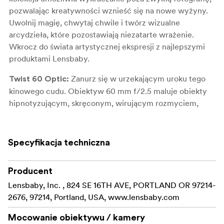
pozwalając kreatywności wznieść się na nowe wyżyny.
Uwolnij magię, chwytaj chwile i twórz wizualne
arcydzieła, które pozostawiają niezatarte wrażenie.
Wkrocz do świata artystycznej ekspresji z najlepszymi
produktami Lensbaby.
Zanurz się w urzekającym uroku tego
Twist 60 Optic:
kinowego cudu. Obiektyw 60 mm f/2.5 maluje obiekty
hipnotyzującym, skręconym, wirującym rozmyciem,
odróżniając je od tła. Przy szeroko otwartych
przysłonach efekt skrętu staje się bardziej wyraźny, a
towarzyszy mu subtelna winieta, która dodaje odrobinę
Specyfikacja techniczna
uroku vintage.
To ulepszone cudo przenosi
Producent
Podwójne szkło II:
wszechstronność na nowy poziom. Z zakresem
Lensbaby, Inc. , 824 SE 16TH AVE, PORTLAND OR 97214-
przysłony od f/2.5 do f/22, posiada całkowicie metalową
2676, 97214, Portland, USA, www.lensbaby.com
konstrukcję i 12-listkową, ręcznie regulowaną
Mocowanie obiektywu / kamery
wewnętrzną przysłonę. Poznaj dziewięć specjalnych