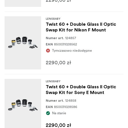
czystość i ochronę optyki, pozwalając uchwycić każdą
chwilę z najwyższą wyrazistością.
Chroń swoje skarby Lensbaby dzięki etui Optic
Etui:
LENSBABY
Twist 60 + Double Glass II Optic
Swap. Jego specjalnie zaprojektowana twarda powłoka
Swap Kit for Nikon F Mount
z nylonowym wykończeniem zabezpiecza i chroni
124857
soczewki i optykę. Specjalnie uformowana wkładka
Numer art.
850031028562
EAN
pomieści do dwóch korpusów obiektywów, podczas gdy
Tymczasowo niedostępne
etui może pomieścić do sześciu cudów Optic Swap.
Wytrzymała wyściółka w kształcie skrzynki na jajka
2290,00 zł
zapewnia bezpieczeństwo sprzętu, a nylonowy uchwyt
z gumowym uchwytem zapewnia wygodę i spokój
ducha.
LENSBABY
Twist 60 + Double Glass II Optic
Swap Kit for Sony E Mount
124858
Numer art.
850031028586
EAN
Na stanie
2290,00 zł