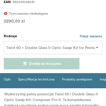
850031028531
EAN
Tymczasowo niedostępne
2290,00 zł
Pokaż warianty
Rodzaje
Dodaj do koszyka
Opis
Specyfikacja techniczna
Produkty powiązane
Insp
Wykorzystaj pełny potencjał Twist 60 i Double Glass II
Optic Swap Kit: Composer Pro II. Ta kompleksowa
kolekcja umożliwia wykraczanie poza zwykłą fotografię,