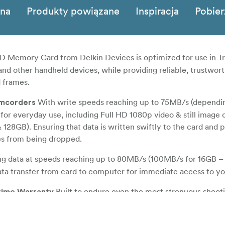
zna
Produkty powiązane
Inspiracja
Pobier
 Memory Card from Delkin Devices is optimized for use in Tr
nd other handheld devices, while providing reliable, trustwor
 frames.
With write speeds reaching up to 75MB/s (dependi
amcorders
 for everyday use, including Full HD 1080p video & still image 
128GB). Ensuring that data is written swiftly to the card and 
es from being dropped.
ng data at speeds reaching up to 80MB/s (100MB/s for 16GB –
ata transfer from card to computer for immediate access to you
Built to endure even the most strenuous shoot
etime Warranty
bly designed to be waterproof, shockproof, dustproof and X-ra
r-correction and wear-leveling to ensure data integrity and a lon