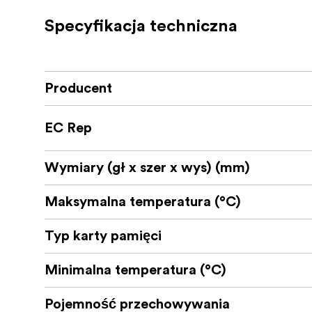
Each card is furthermore backed by a Lifet
San Diego, CA.
Specyfikacja techniczna
Card Type: SDHC (16GB - 32
Specifications
Class: U1 Video Speed Class: V10 Bus Inte
(16GB – 128GB) Write Speed 30MB/s Maxi
Producent
75MB/s Maximum (128GB) Write Speed 10M
128GB) Durability: Waterproof, Shockproof,
EC Rep
(1) Delkin Devices Trail Cam UH
In the Box
Wymiary (gł x szer x wys) (mm)
Maksymalna temperatura (°C)
Typ karty pamięci
Minimalna temperatura (°C)
Pojemność przechowywania