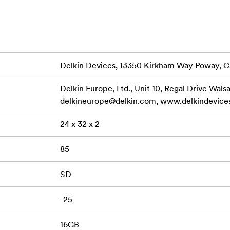
ime Warranty and Delkin’s American-based customer support t
GB); SDXC (64GB - 128GB) Bus Type: UHS-I Speed Class: 10 
rface Speed: UHS Class I Data Transfer: Read Speed 100MB/s 
mum (16GB – 32GB) Write Speed 50MB/s Maximum (64GB) Wri
Delkin Devices, 13350 Kirkham Way Poway, 
B/s Minimum (16GB – 32GB) Write Speed 30MB/s Minimum 
 Dustproof, X-Ray Proof
Delkin Europe, Ltd., Unit 10, Regal Drive Wals
delkineurope@delkin.com
, www.delkindevice
S-I (V10/V30) SD Memory Card, Protective Storage Case
24 x 32 x 2
85
SD
-25
16GB