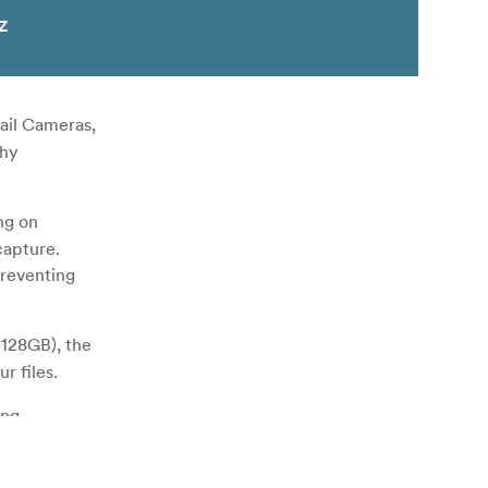
z
ail Cameras,
thy
ng on
capture.
preventing
 128GB), the
r files.
ing
y proof. In
g lifespan.