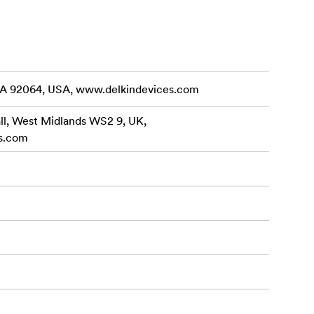
eam out of
UHS Speed
Maximum
te Speed
CA 92064, USA, www.delkindevices.com
(64GB –
all, West Midlands WS2 9, UK,
s.com