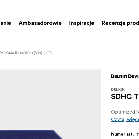
anie
Ambasadorowie
Inspiracje
Recenzje pro
rail Cam R100/W30 (V10) 16GB
DELKIN
SDHC Tr
Optimized fo
Czytaj więc
1
Numer art.