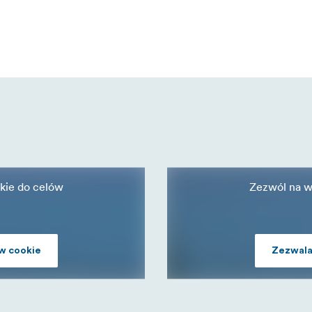
kie do celów
Zezwól na w
w cookie
Zezwala