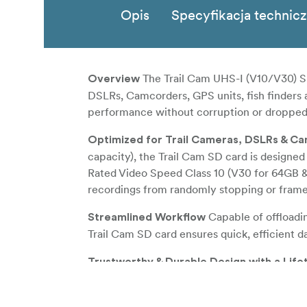
Opis
Specyfikacja technic
The Trail Cam UHS-I (V10/V30) SD
Overview
DSLRs, Camcorders, GPS units, fish finders a
performance without corruption or dropped
Optimized for Trail Cameras, DSLRs & C
capacity), the Trail Cam SD card is designed
Rated Video Speed Class 10 (V30 for 64GB & 
recordings from randomly stopping or fram
Capable of offloadi
Streamlined Workflow
Trail Cam SD card ensures quick, efficient d
Trustworthy & Durable Design with a Lif
environments, the Trail Cam SD card is dura
addition, the card also utilizes built-in erro