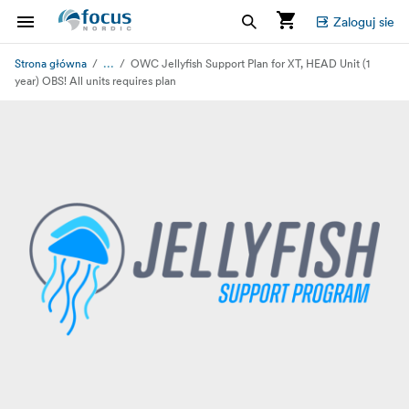
Zaloguj sie
...
Strona główna
OWC Jellyfish Support Plan for XT, HEAD Unit (1
year) OBS! All units requires plan