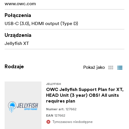
www.owc.com
Połączenia
USB-C (3.0), HDMI output (Type D)
Urządzenia
Jellyfish XT
Rodzaje
Pokaż jako
JELLYFISH
OWC Jellyfish Support Plan for XT,
HEAD Unit (3 year) OBS! All units
requires plan
127662
Numer art.
127662
EAN
Tymczasowo niedostępne