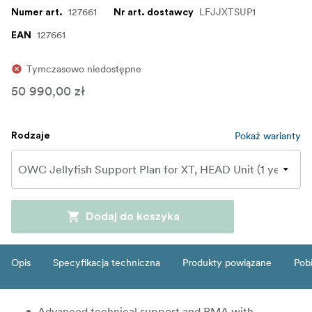
127661
LFJJXTSUP1
Numer art.
Nr art. dostawcy
127661
EAN
Tymczasowo niedostępne
50 990,00 zł
Pokaż warianty
Rodzaje
Dodaj do koszyka
Opis
Specyfikacja techniczna
Produkty powiązane
Pob
Advanced technical support and RMA with