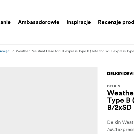
anie
Ambasadorowie
Inspiracje
Recenzje pro
pamięci
Weather Resistant Case for CFexpress Type B (Tote for 3xCFexpress Ty
DELKIN
Weather
Type B 
B/2xSD 
Delkin Weat
3xCfexpress