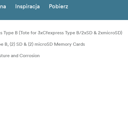
zna
Inspiracja
Pobierz
ss Type B (Tote for 3xCfexpress Type B/2xSD & 2xmicroSD)
pe B, (2) SD & (2) microSD Memory Cards
sture and Corrosion