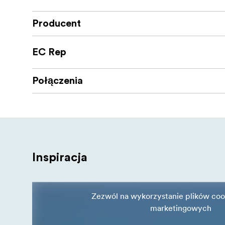
Producent
EC Rep
Połączenia
Inspiracja
Zezwól na wykorzystanie plików coo
marketingowych