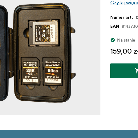
Czytaj więc
1
Numer art.
814373
EAN
Na stanie
159,00 z