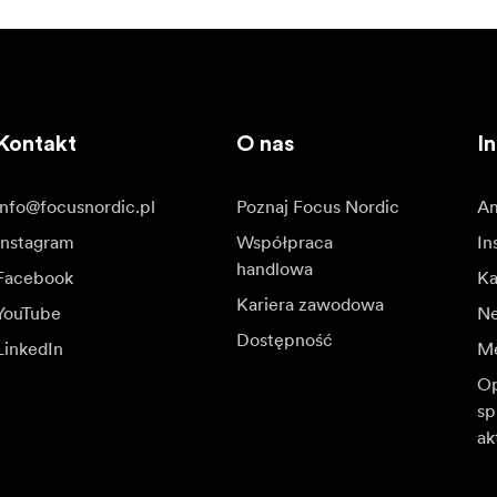
Kontakt
O nas
In
info@focusnordic.pl
Poznaj Focus Nordic
Am
Instagram
Współpraca
In
handlowa
Facebook
Ka
Kariera zawodowa
YouTube
N
Dostępność
LinkedIn
Me
Op
sp
ak