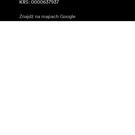
KRS: 0000637937
Znajdź na mapach Google
Zapisz się do newslettera
Otrzymuj najnowsze informacje o produktach, inspirac
Klient indywidualny
Sprzedawca
©
2026
Focus Nordic Poland