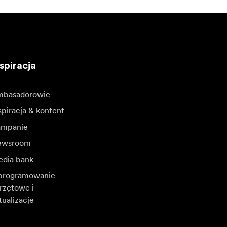
spiracja
basadorowie
spiracja & kontent
mpanie
ewsroom
dia bank
rogramowanie
rzętowe i
tualizacje