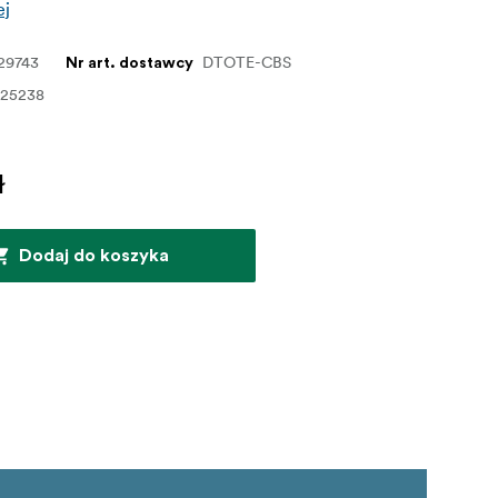
ej
29743
DTOTE-CBS
Nr art. dostawcy
025238
ł
Dodaj do koszyka