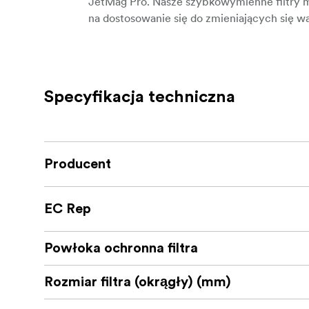
JetMag Pro. Nasze szybko
wymienne filtry m
na dostosowanie się do zmieniających się
Bezpieczna konstrukcja zamka magnetyczneg
warunkach zewnętrznych
warunkach, pozos
Specyfikacja techniczna
System ten eliminuje frustrację związaną 
ujęcia.
Każdy filtr FSND w tym zestawie filtrów o n
Producent
FSND. Ten
zaawansowany system powlekani
kolorów, zapewniając stałą dokładność kol
przejrzystością optyczną, która jest idealn
EC Rep
W przeciwieństwie do tradycyjnych filtrów
Powłoka ochronna filtra
technologia True-to-Life
zachowuje oryginal
O FILTRACH NiSi JETMAG
Rozmiar filtra (okrągły) (mm)
Filtry JETMAG są zbudowane z myślą o wysok