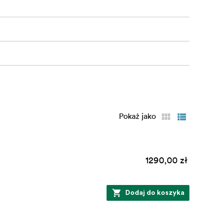
łożone filtry
miejskich i
strukcji,
nawet
Pokaż jako
e zdjęcia
1290,00 zł
o
ji i
Dodaj do koszyka