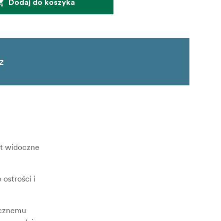
Dodaj do koszyka
z
st widoczne
ostrości i
ycznemu