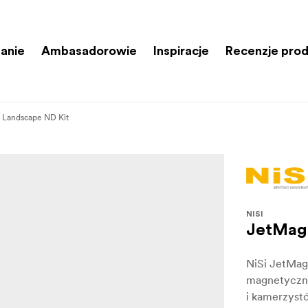
anie
Ambasadorowie
Inspiracje
Recenzje pro
 Landscape ND Kit
NISI
JetMag 
NiSi JetMag
magnetyczny
i kamerzyst