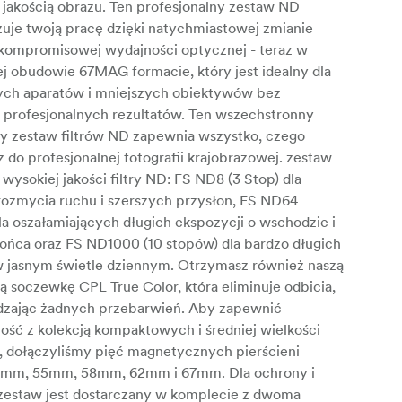
 jakością obrazu. Ten profesjonalny zestaw ND
zuje twoją pracę dzięki natychmiastowej zmianie
ezkompromisowej wydajności optycznej - teraz w
 obudowie 67MAG formacie, który jest idealny dla
ch aparatów i mniejszych obiektywów bez
 profesjonalnych rezultatów. Ten wszechstronny
 zestaw filtrów ND zapewnia wszystko, czego
 do profesjonalnej fotografii krajobrazowej. zestaw
 wysokiej jakości filtry ND: FS ND8 (3 Stop) dla
rozmycia ruchu i szerszych przysłon, FS ND64
la oszałamiających długich ekspozycji o wschodzie i
łońca oraz FS ND1000 (10 stopów) dla bardzo długich
w jasnym świetle dziennym. Otrzymasz również naszą
 soczewkę CPL True Color, która eliminuje odbicia,
zając żadnych przebarwień. Aby zapewnić
ość z kolekcją kompaktowych i średniej wielkości
 dołączyliśmy pięć magnetycznych pierścieni
52mm, 55mm, 58mm, 62mm i 67mm. Dla ochrony i
, zestaw jest dostarczany w komplecie z dwoma