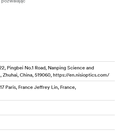
, pozwalając
trudnych
alnego
o-Life Color
22, Pingbei No.1 Road, Nanping Science and
rowania
, Zhuhai, China, 519060, https://en.nisioptics.com/
ną
7 Paris, France Jeffrey Lin, France,
w, nasza
etowanie,