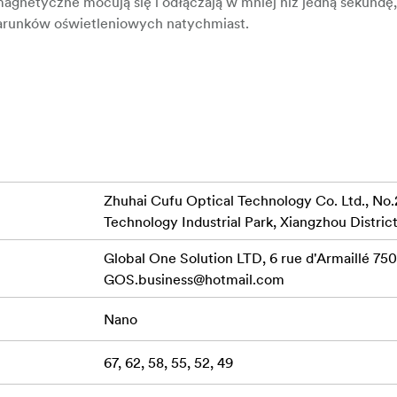
agnetyczne mocują się i odłączają w mniej niż jedną sekundę
 warunków oświetleniowych
natychmiast.
o zapewnia, że filtry pozostaną na swoim miejscu, nawet w 
tając jednocześnie łatwym do usunięcia w razie potrzeby.
z nawlekaniem
filtrów, dając ci więcej czasu na uchwycenie ide
eutralnej gęstości posiada naszą wyjątkową technologię True-t
Zhuhai Cufu Optical Technology Co. Ltd., No.
a zapewnia zerowy odlew kolorów dla autentycznego odwzo
Technology Industrial Park, Xiangzhou District
orów
dla wszystkich mocy ND. Będziesz cieszyć się profesjonal
a do uchwycenia naturalnego piękna
krajobrazów.
Global One Solution LTD, 6 rue d'Armaillé 7501
GOS.business@hotmail.com
 ND, które mogą wprowadzać niepożądane przesunięcia koloró
Nano
ne kolory sceny w całym zakresie ekspozycji.
67, 62, 58, 55, 52, 49
iej wydajności z ultracienkimi ramkami, które eliminują wini