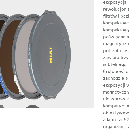
ekspozycją i
rewolucjoni
filtrów i b
kompaktowej
kompaktowy
poświęcania
magnetyczny
potrzebujesz
zawiera trzy
subtelnego 
(6 stopów) d
zachodzie s
ekspozycji 
magnetyczną
nie wprowad
kompatybiln
obiektywów,
adaptera: 
organizacji