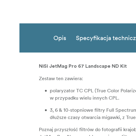
Opis
Specyfikacja technic
NiSi JetMag Pro 67 Landscape ND Kit
Zestaw ten zawiera:
polaryzator TC CPL (True Color Polariz
w przypadku wielu innych CPL.
3, 6 & 10-stopniowe filtry Full Spectr
dłuższe czasy otwarcia migawki, z Tru
Poznaj przyszłość filtrów do fotografii k