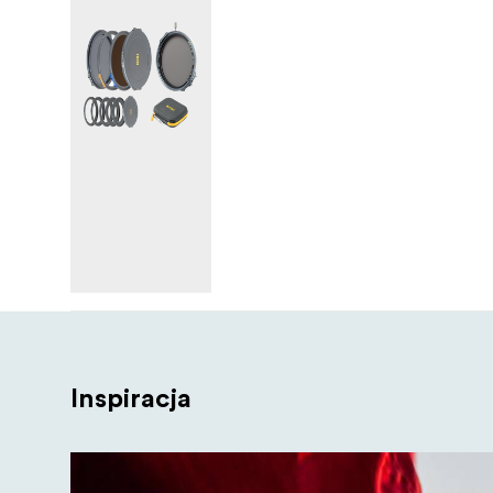
1x NiSi JetMag Pro 67 Adapter Ring 6
1x NiSi JetMag Pro Caddy Pouch
.
Inspiracja