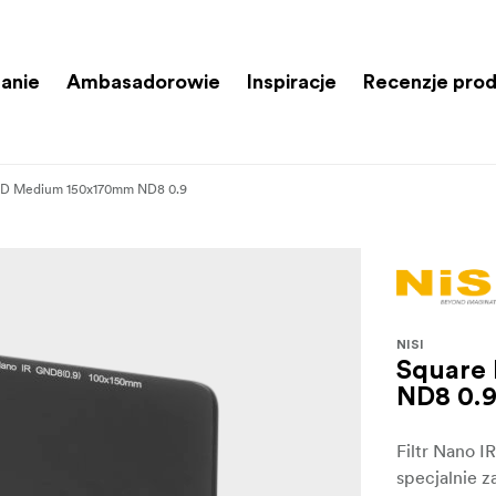
anie
Ambasadorowie
Inspiracje
Recenzje pro
ND Medium 150x170mm ND8 0.9
NISI
Square
ND8 0.
Filtr Nano I
specjalnie z