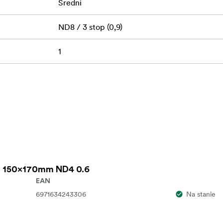
Średni
ND8 / 3 stop (0,9)
1
 150x170mm ND4 0.6
EAN
6971634243306
Na stanie