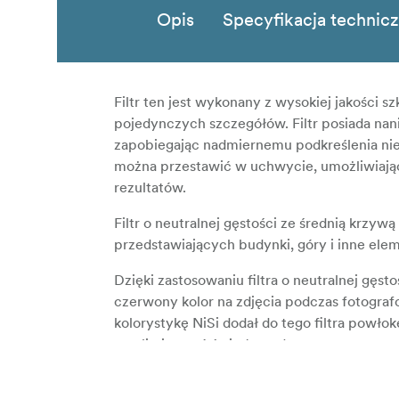
Opis
Specyfikacja technic
Filtr ten jest wykonany z wysokiej jakości 
pojedynczych szczegółów. Filtr posiada nan
zapobiegając nadmiernemu podkreślenia nieba
można przestawić w uchwycie, umożliwiają
rezultatów.
Filtr o neutralnej gęstości ze średnią krzy
przedstawiających budynki, góry i inne elem
Dzięki zastosowaniu filtra o neutralnej gęst
czerwony kolor na zdjęcia podczas fotogra
kolorystykę NiSi dodał do tego filtra pow
wyeliminować światło podczerwone przez 
Odbicie w ultra niskiej kolorystyce, ultr