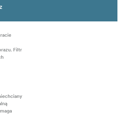
z
tracie
azu. Filtr
ch
 niechciany
alną
pomaga