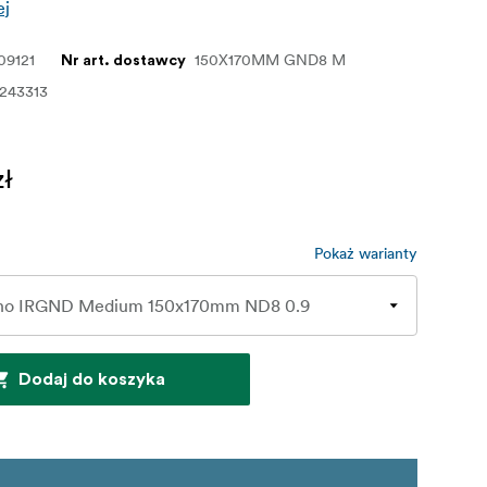
ej
09121
150X170MM GND8 M
Nr art. dostawcy
243313
zł
Pokaż warianty
Dodaj do koszyka