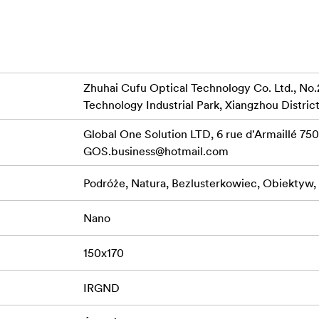
porna i odporna na tłuszcz
Zhuhai Cufu Optical Technology Co. Ltd., No.
Technology Industrial Park, Xiangzhou District
Global One Solution LTD, 6 rue d'Armaillé 7501
GOS.business@hotmail.com
Podróże, Natura, Bezlusterkowiec, Obiektyw
Nano
150x170
IRGND