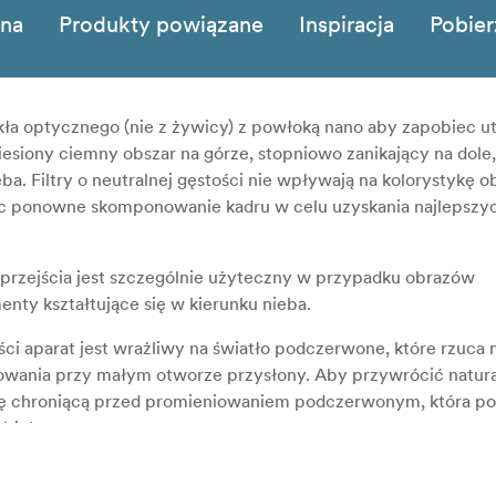
zna
Produkty powiązane
Inspiracja
Pobier
szkła optycznego (nie z żywicy) z powłoką nano aby zapobiec u
iesiony ciemny obszar na górze, stopniowo zanikający na dole,
. Filtry o neutralnej gęstości nie wpływają na kolorystykę obr
c ponowne skomponowanie kadru w celu uzyskania najlepszy
wą przejścia jest szczególnie użyteczny w przypadku obrazów
enty kształtujące się w kierunku nieba.
ości aparat jest wrażliwy na światło podczerwone, które rzuca
fowania przy małym otworze przysłony. Aby przywrócić natur
łokę chroniącą przed promieniowaniem podczerwonym, która 
obiektyw.
a niskie refleksy