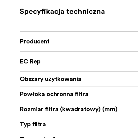
Brak winietowania
Specyfikacja techniczna
Wysoka rozdzielczość
Powłoka nano na obu stronach, wodood
Producent
Szkło soczewki (H-K9L)
EC Rep
Obszary użytkowania
Powłoka ochronna filtra
Rozmiar filtra (kwadratowy) (mm)
Typ filtra