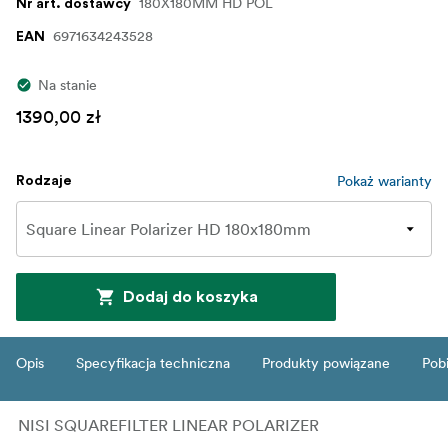
180X180MM HD POL
Nr art. dostawcy
6971634243528
EAN
Na stanie
1390,00 zł
Pokaż warianty
Rodzaje
Dodaj do koszyka
Opis
Specyfikacja techniczna
Produkty powiązane
Pob
NISI SQUAREFILTER LINEAR POLARIZER