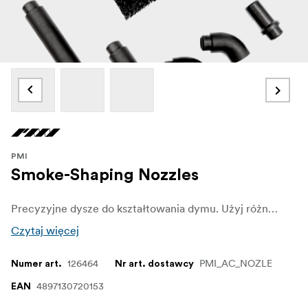
PMI
Smoke-Shaping Nozzles
Precyzyjne dysze do kształtowania dymu. Użyj różnych końcówek dysz, aby kształtować i wytwarzać różne rodzaje dymu.
Czytaj więcej
126464
PMI_AC_NOZLE
Numer art.
Nr art. dostawcy
4897130720153
EAN