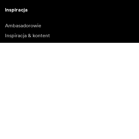
Inspiracja
Ambasadorowie
Inspiracja & kontent
Kampanie
Newsroom
Media bank
Oprogramowanie
sprzętowe i aktualizacje
Zapisz się do newslettera
Otrzymuj najnowsze informacje o produktach, inspiracje
i oferty specjalne.