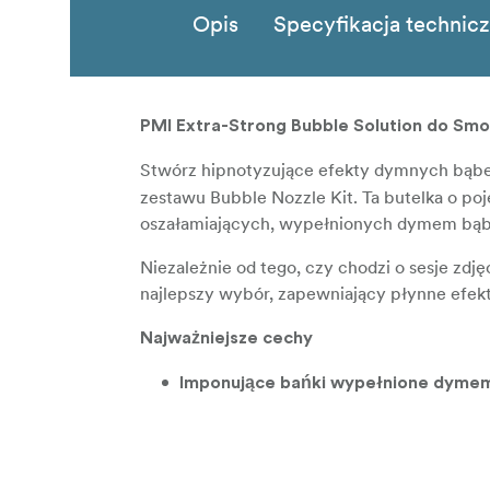
Opis
Specyfikacja technic
PMI Extra-Strong Bubble Solution do Smo
Stwórz hipnotyzujące efekty dymnych bąbe
zestawu Bubble Nozzle Kit. Ta butelka o po
oszałamiających, wypełnionych dymem bąbe
Niezależnie od tego, czy chodzi o sesje zdj
najlepszy wybór, zapewniający płynne efekty
Najważniejsze cechy
Imponujące bańki wypełnione dyme
: Nie wyma
Formuła gotowa do użycia
: Idealny z
Bezpieczny i nietoksyczny