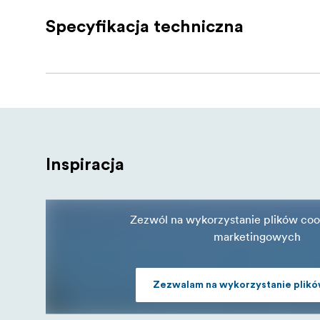
: Zapewnia wiele
Dłuższy czas zabawy
Specyfikacja techniczna
Zawartość zestawu
1 x płyn do baniek Smoke Ninja 100 ml
Wzbogać swoje efekty wizualne i stwórz 
Inspiracja
Zezwól na wykorzystanie plików coo
marketingowych
Zezwalam na wykorzystanie plikó