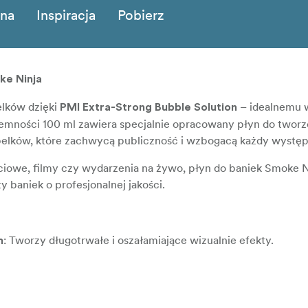
zna
Inspiracja
Pobierz
ke Ninja
lków dzięki
– idealnemu 
PMI Extra-Strong Bubble Solution
jemności 100 ml zawiera specjalnie opracowany płyn do tworz
lków, które zachwycą publiczność i wzbogacą każdy występ
ęciowe, filmy czy wydarzenia na żywo, płyn do baniek Smoke N
 baniek o profesjonalnej jakości.
: Tworzy długotrwałe i oszałamiające wizualnie efekty.
m
ga mieszania — wystarczy wlać i gotowe!
arówno do użytku wewnątrz, jak i na zewnątrz.