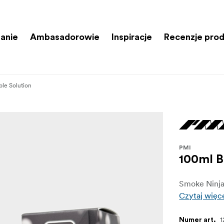
anie
Ambasadorowie
Inspiracje
Recenzje pro
ble Solution
PMI
100ml B
Smoke Ninja
Czytaj więc
1
Numer art.