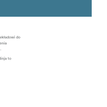
wkładowi do
enia
.
inja to