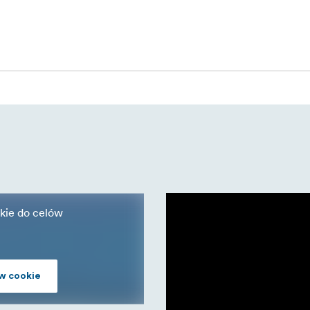
 godzin kreatywnej magii baniek.
niezapomniane wrażenia dzięki płynowi do baniek PMI Extr
kie do celów
w cookie