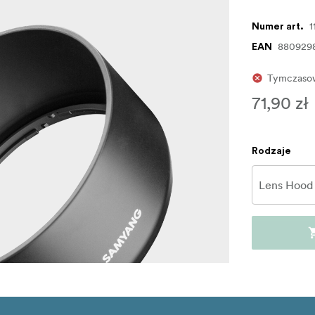
1
Numer art.
880929
EAN
Tymczasow
71,90 zł
Rodzaje