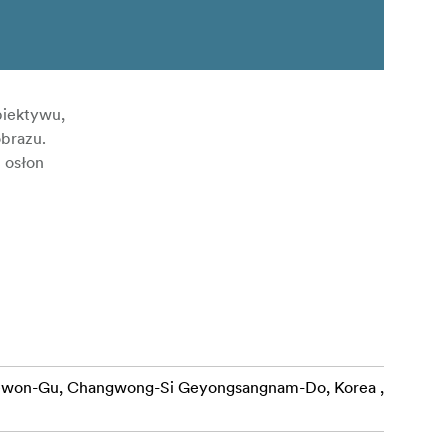
biektywu,
obrazu.
 osłon
ewon-Gu, Changwong-Si Geyongsangnam-Do, Korea ,