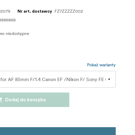
12079
FZ7ZZZZZ002
Nr art. dostawcy
8886868
o niedostępne
Pokaż warianty
Dodaj do koszyka