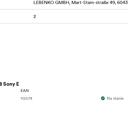
LEBENKO GMBH, Mart-Stam-straße 49, 60438
2
8 Sony E
EAN
112074
Na stanie