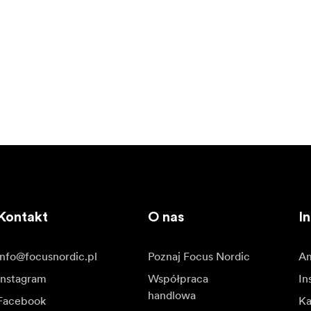
Kontakt
O nas
In
info@focusnordic.pl
Poznaj Focus Nordic
Am
Instagram
Współpraca
In
handlowa
Facebook
Ka