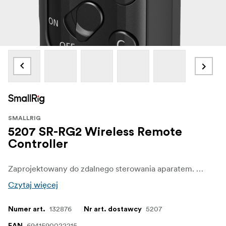
SMALLRIG
5207 SR-RG2 Wireless Remote
Controller
Zaprojektowany do zdalnego sterowania aparatem. Ten modułowy magnetyczny pilot bezprzewodowy może zdalnie sterować fotografowaniem, nagrywaniem, ustawianiem ostrości, zoomem i niestandardowymi funkcjami w zgodnych aparatach Nikon, Canon i Sony, z odległością zdalnego sterowania do 10 metrów
Czytaj więcej
132876
5207
Numer art.
Nr art. dostawcy
6941590022215
EAN