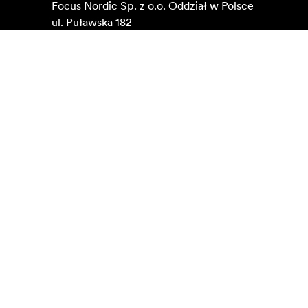
Focus Nordic Sp. z o.o. Oddział w Polsce 

ul. Puławska 182

02-670 Warszawa 

Adres korespondencyjny

Focus Nordic Poland

Al. Jerozolimskie 178

02-486 Warszawa

NIP: 1080020889

KRS: 0000637937
Znajdź na mapach Google
Kontakt
O nas
info@focusnordic.pl
Poznaj Focus Nordic