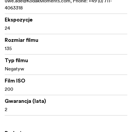
uwe.ade@KodakMoments.com
, Phone: +49 (0) 711-
4063318
Ekspozycje
24
Rozmiar filmu
135
Typ filmu
Negatyw
Film ISO
200
Gwarancja (lata)
2