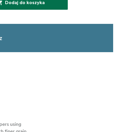
Dodaj do koszyka
z
pers using
h finer grain