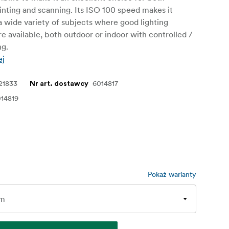
nting and scanning. Its ISO 100 speed makes it
 a wide variety of subjects where good lighting
re available, both outdoor or indoor with controlled /
ng.
ej
21833
6014817
Nr art. dostawcy
14819
Pokaż warianty