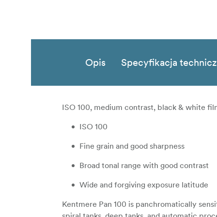
Opis
Specyfikacja technic
ISO 100, medium contrast, black & white film
ISO 100
Fine grain and good sharpness
Broad tonal range with good contrast
Wide and forgiving exposure latitude
Kentmere Pan 100 is panchromatically sensit
spiral tanks, deep tanks, and automatic proc