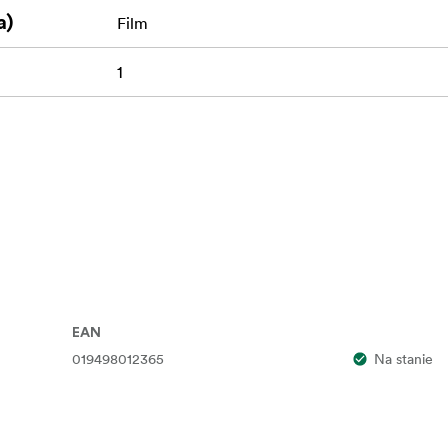
a)
Film
1
EAN
019498012365
Na stanie