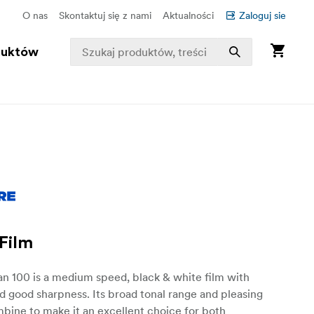
O nas
Skontaktuj się z nami
Aktualności
Zaloguj sie
duktów
 Film
n 100 is a medium speed, black & white film with
nd good sharpness. Its broad tonal range and pleasing
bine to make it an excellent choice for both