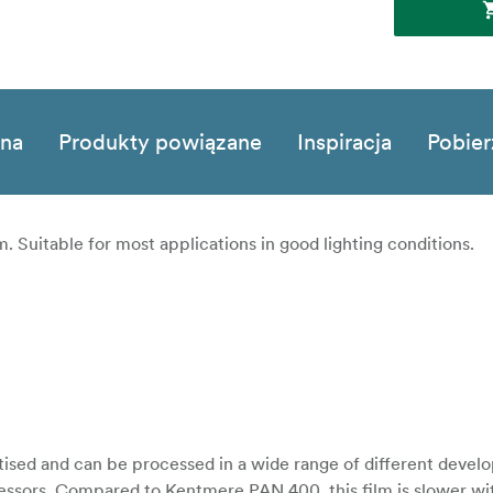
zna
Produkty powiązane
Inspiracja
Pobier
. Suitable for most applications in good lighting conditions.
ised and can be processed in a wide range of different develo
essors. Compared to Kentmere PAN 400, this film is slower wit