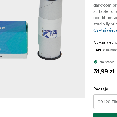
darkroom pri
suitable for
conditions a
studio lighti
Czytaj więc
1
Numer art.
0194980
EAN
Na stanie
31,99 zł
Rodzaje