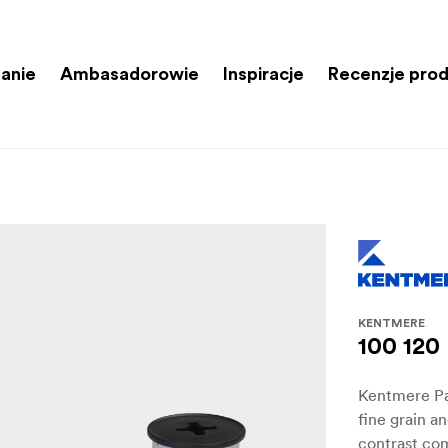
anie
Ambasadorowie
Inspiracje
Recenzje pro
KENTMERE
100 120
Kentmere Pa
fine grain a
contrast com