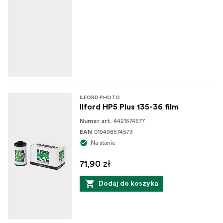
ILFORD PHOTO
Ilford HP5 Plus 135-36 film
4421574577
Numer art.
019498574573
EAN
Na stanie
71,90 zł
Dodaj do koszyka