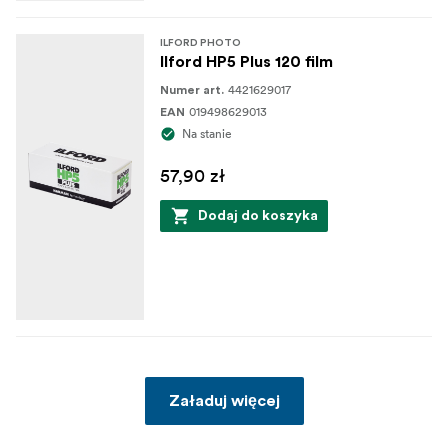
ILFORD PHOTO
Ilford HP5 Plus 120 film
4421629017
Numer art.
019498629013
EAN
Na stanie
57,90 zł
Dodaj do koszyka
Załaduj więcej