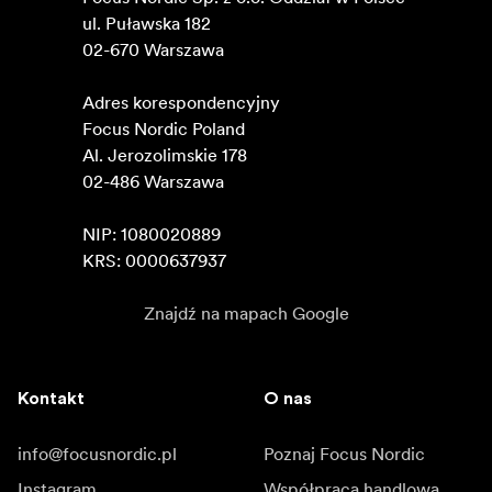
ul. Puławska 182

02-670 Warszawa 

Adres korespondencyjny

Focus Nordic Poland

Al. Jerozolimskie 178

02-486 Warszawa

NIP: 1080020889

KRS: 0000637937
Znajdź na mapach Google
Kontakt
O nas
info@focusnordic.pl
Poznaj Focus Nordic
Instagram
Współpraca handlowa