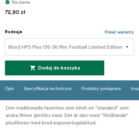
Na stanie
72,90 zł
Pokaż warianty
Rodzaje
Dodaj do koszyka
Opis
Specyfikacja techniczna
Produkty powiązane
Insp
Den traditionella favoriten som blivit en "standard" som
andra filmer jämförs med. Det är den mest "förlåtande"
plusfilmen med bred exponeringslatitud.