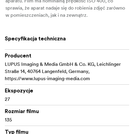
aparatu. Film ma nominalną prędkość ISO 400, co
sprawia, że aparat nadaje się do robienia zdjęć zarówno
w pomieszczeniach, jak i na zewnątrz.
Film pozwala na zrobienie 27 zdjęć i musi być wywołany
w standardowej kolorowej chemii C-41. Jak tylko rolka
Specyfikacja techniczna
jest gotowa, można nosić aparat do prawie każdego
lokalnego laboratorium fotograficznego do rozwoju.
Producent
.
LUPUS Imaging & Media GmbH & Co. KG, Leichlinger
Straße 14, 40764 Langenfeld, Germany,
https://www.lupus-imaging-media.com
Ekspozycje
27
Rozmiar filmu
135
Typ filmu