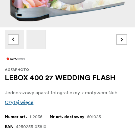
AGFAPHOTO
LEBOX 400 27 WEDDING FLASH
Jednorazowy aparat fotograficzny z motywem ślubnym i wbudowaną lampą błyskową. Załadowany kolorowym filmem negatywowym ISO 400. Daje 27 ekspozycji.
Czytaj więcej
112035
601025
Numer art.
Nr art. dostawcy
4250255103810
EAN