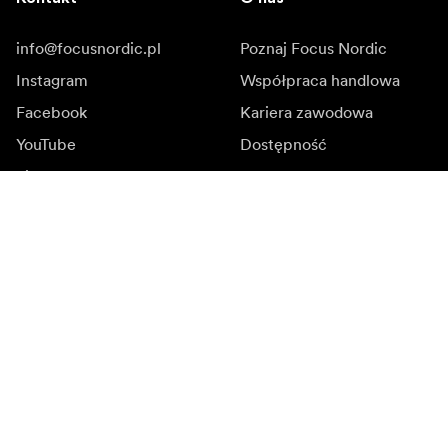
info@focusnordic.pl
Poznaj Focus Nordic
Instagram
Współpraca handlowa
Facebook
Kariera zawodowa
YouTube
Dostępność
LinkedIn
Inspiracja
Ambasadorowie
Inspiracja & kontent
Kampanie
Newsroom
Media bank