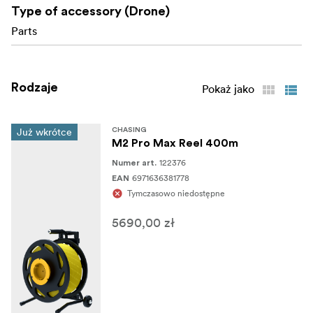
Type of accessory (Drone)
Parts
Rodzaje
Pokaż jako
Już wkrótce
CHASING
M2 Pro Max Reel 400m
122376
Numer art.
6971636381778
EAN
Tymczasowo niedostępne
5690,00 zł