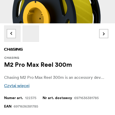
CHASING
M2 Pro Max Reel 300m
Chasing M2 Pro Max Reel 300m is an accessory developed to meet the needs of users with long tether.
Czytaj więcej
122375
6971636381785
Numer art.
Nr art. dostawcy
6971636381785
EAN