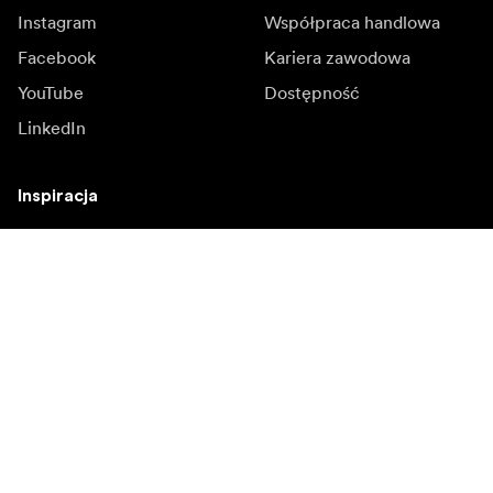
Instagram
Współpraca handlowa
Facebook
Kariera zawodowa
YouTube
Dostępność
LinkedIn
Inspiracja
Ambasadorowie
Inspiracja & kontent
Kampanie
Newsroom
Media bank
Oprogramowanie
sprzętowe i aktualizacje