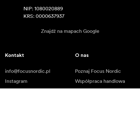
NIP: 1080020889

KRS: 0000637937
Znajdź na mapach Google
Kontakt
O nas
info@focusnordic.pl
Poznaj Focus Nordic
Instagram
Współpraca handlowa
Facebook
Kariera zawodowa
YouTube
Dostępność
LinkedIn
Inspiracja