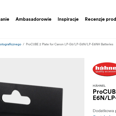
anie
Ambasadorowie
Inspiracje
Recenzje pro
fotograficznego
ProCUBE 2 Plate for Canon LP-E6/LP-E6N/LP-E6NH Batteries
HÄHNEL
ProCUBE
E6N/LP-
Dodatkowa p