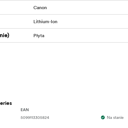
Canon
Lithium-Ion
nie)
Płyta
eries
EAN
5099113305824
Na stanie