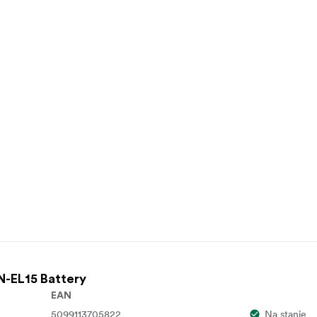
N-EL15 Battery
EAN
5099113705822
Na stanie