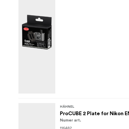
HÄHNEL
ProCUBE 2 Plate for Nikon E
Numer art.
116482