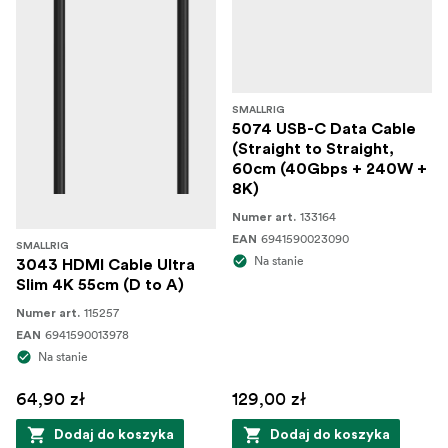
SMALLRIG
5074 USB-C Data Cable
(Straight to Straight,
60cm (40Gbps + 240W +
8K)
133164
Numer art.
6941590023090
EAN
SMALLRIG
Na stanie
3043 HDMI Cable Ultra
Slim 4K 55cm (D to A)
115257
Numer art.
6941590013978
EAN
Na stanie
64,90 zł
129,00 zł
Dodaj do koszyka
Dodaj do koszyka