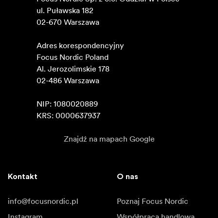
ul. Puławska 182

02-670 Warszawa 

Adres korespondencyjny

Focus Nordic Poland

Al. Jerozolimskie 178

02-486 Warszawa

NIP: 1080020889

KRS: 0000637937
Znajdź na mapach Google
Kontakt
O nas
info@focusnordic.pl
Poznaj Focus Nordic
Instagram
Współpraca handlowa