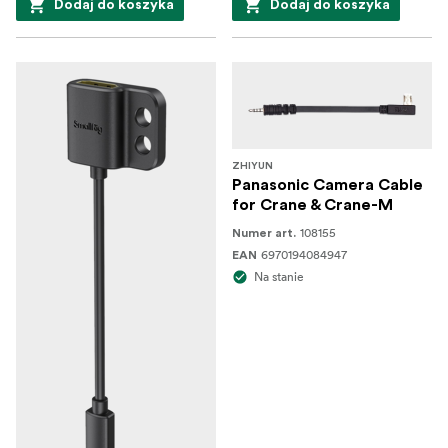
Dodaj do koszyka
Dodaj do koszyka
ZHIYUN
Panasonic Camera Cable
for Crane & Crane-M
108155
Numer art.
6970194084947
EAN
Na stanie