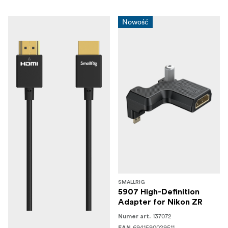
Nowość
SMALLRIG
5907 High-Definition
Adapter for Nikon ZR
137072
Numer art.
6941590029511
EAN