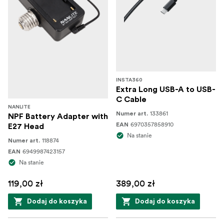
INSTA360
Extra Long USB-A to USB-
C Cable
NANLITE
133861
Numer art.
NPF Battery Adapter with
6970357858910
EAN
E27 Head
Na stanie
118874
Numer art.
6949987423157
EAN
Na stanie
119,00 zł
389,00 zł
Dodaj do koszyka
Dodaj do koszyka