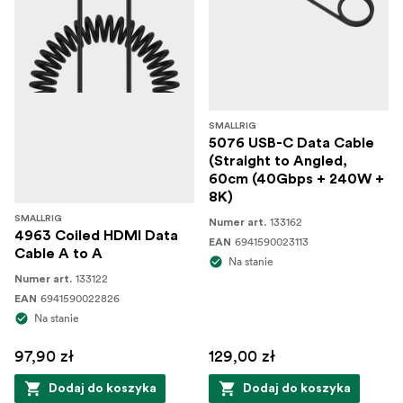
SMALLRIG
5076 USB-C Data Cable
(Straight to Angled,
60cm (40Gbps + 240W +
8K)
SMALLRIG
133162
Numer art.
4963 Coiled HDMI Data
6941590023113
EAN
Cable A to A
Na stanie
133122
Numer art.
6941590022826
EAN
Na stanie
97,90 zł
129,00 zł
Dodaj do koszyka
Dodaj do koszyka