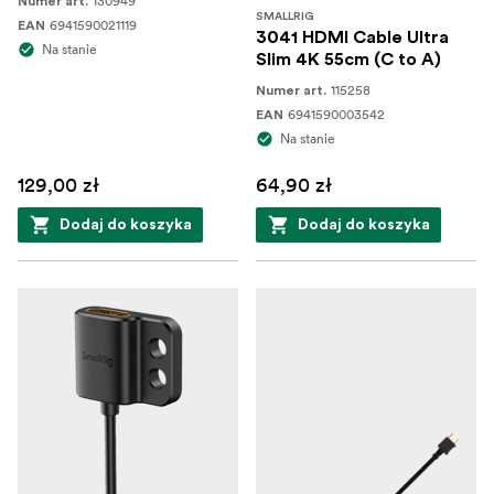
130949
Numer art.
SMALLRIG
6941590021119
EAN
3041 HDMI Cable Ultra
Na stanie
Slim 4K 55cm (C to A)
115258
Numer art.
6941590003542
EAN
Na stanie
129,00 zł
64,90 zł
Dodaj do koszyka
Dodaj do koszyka