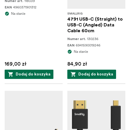
118039
Numer art.
4960371901312
EAN
Na stanie
SMALLRIG
4791 USB-C (Straight) to
USB-C (Angled) Data
Cable 60cm
130236
Numer art.
6941590019246
EAN
Na stanie
169,00 zł
84,90 zł
Dodaj do koszyka
Dodaj do koszyka