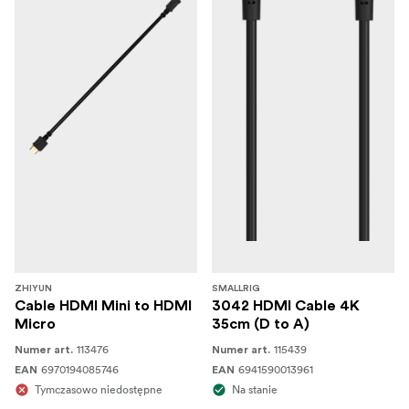
ZHIYUN
SMALLRIG
Cable HDMI Mini to HDMI
3042 HDMI Cable 4K
Micro
35cm (D to A)
113476
115439
Numer art.
Numer art.
6970194085746
6941590013961
EAN
EAN
Tymczasowo niedostępne
Na stanie