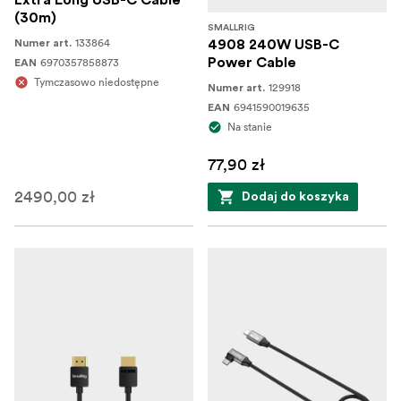
Extra Long USB-C Cable
(30m)
SMALLRIG
133864
Numer art.
4908 240W USB-C
6970357858873
Power Cable
EAN
Tymczasowo niedostępne
129918
Numer art.
6941590019635
EAN
Na stanie
77,90 zł
2490,00 zł
Dodaj do koszyka