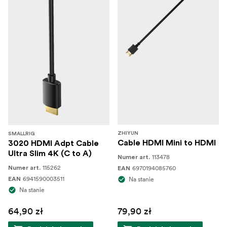
ZHIYUN
SMALLRIG
Cable HDMI Mini to HDMI
3020 HDMI Adpt Cable
Ultra Slim 4K (C to A)
113478
Numer art.
115262
6970194085760
Numer art.
EAN
6941590003511
Na stanie
EAN
Na stanie
64,90 zł
79,90 zł