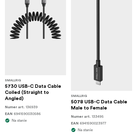
SMALLRIG
5730 USB-C Data Cable
Coiled (Straight to
SMALLRIG
Angled)
5078 USB-C Data Cable
136939
Numer art.
Male to Female
6941590030586
EAN
133495
Numer art.
Na stanie
6941590023977
EAN
Na stanie