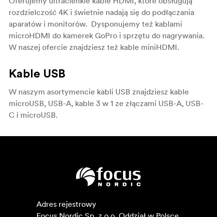
Oferujemy ultracienkie kable HDMI, które obsługują
rozdzielczość 4K i świetnie nadają się do podłączania
aparatów i monitorów. Dysponujemy też kablami
microHDMI do kamerek GoPro i sprzętu do nagrywania.
W naszej ofercie znajdziesz też kable miniHDMI.
Kable USB
W naszym asortymencie kabli USB znajdziesz kable
microUSB, USB-A, kable 3 w 1 ze złączami USB-A, USB-
C i microUSB.
Adres rejestrowy

Focus Nordic Sp. z o.o. Oddział w Polsce 
