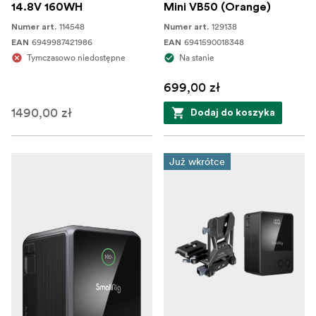
14.8V 160WH
Mini VB50 (Orange)
114548
129138
Numer art.
Numer art.
6949987421986
6941590018348
EAN
EAN
Tymczasowo niedostępne
Na stanie
699,00 zł
1490,00 zł
Dodaj do koszyka
Już wkrótce