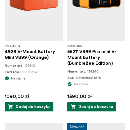
SMALLRIG
SMALLRIG
4929 V-Mount Battery
5527 VB99 Pro mini V-
Mini VB99 (Orange)
Mount Battery
(BumbleBee Edition）
129140
Numer art.
134248
6941590018362
Numer art.
EAN
6941590024875
Na stanie
EAN
Na stanie
1090,00 zł
1390,00 zł
Dodaj do koszyka
Dodaj do koszyka
Nowość