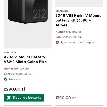
SMALLRIG
5048 VB99 mini V Mount
Battery Kit (3580 +
4064)
130242
Numer art.
6941590020143
EAN
Tymczasowo niedostępne
SMALLRIG
4293 V-Mount Battery
VB212 Mini x Caleb Pike
127765
Numer art.
6941590015545
EAN
Na stanie
2290,00 zł
1390,00 zł
Dodaj do koszyka