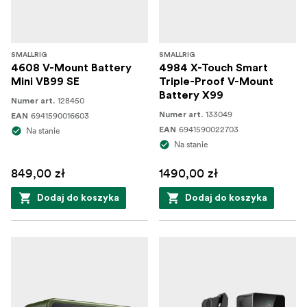
SMALLRIG
SMALLRIG
4608 V-Mount Battery
4984 X-Touch Smart
Mini VB99 SE
Triple-Proof V-Mount
Battery X99
128450
Numer art.
133049
6941590016603
Numer art.
EAN
6941590022703
Na stanie
EAN
Na stanie
849,00 zł
1490,00 zł
Dodaj do koszyka
Dodaj do koszyka