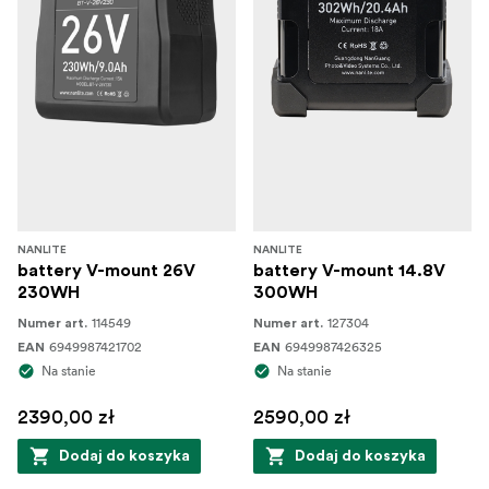
NANLITE
NANLITE
battery V-mount 26V
battery V-mount 14.8V
230WH
300WH
114549
127304
Numer art.
Numer art.
6949987421702
6949987426325
EAN
EAN
Na stanie
Na stanie
2390,00 zł
2590,00 zł
Dodaj do koszyka
Dodaj do koszyka