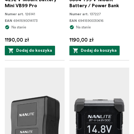
Mini VB99 Pro
Battery / Power Bank
126141
137227
Numer art.
Numer art.
6941590014173
6941590030616
EAN
EAN
Na stanie
Na stanie
1190,00 zł
1190,00 zł
Dodaj do koszyka
Dodaj do koszyka