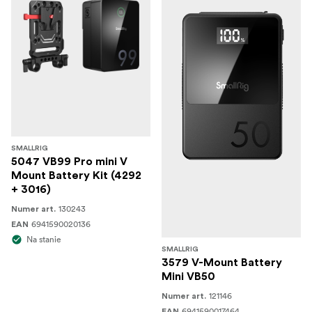
SMALLRIG
5047 VB99 Pro mini V
Mount Battery Kit (4292
+ 3016)
130243
Numer art.
6941590020136
EAN
Na stanie
SMALLRIG
3579 V-Mount Battery
Mini VB50
121146
Numer art.
6941590017464
EAN