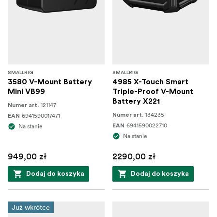
SMALLRIG
SMALLRIG
3580 V-Mount Battery
4985 X-Touch Smart
Mini VB99
Triple-Proof V-Mount
Battery X221
121147
Numer art.
134235
6941590017471
Numer art.
EAN
6941590022710
Na stanie
EAN
Na stanie
949,00 zł
2290,00 zł
Dodaj do koszyka
Dodaj do koszyka
Już wkrótce