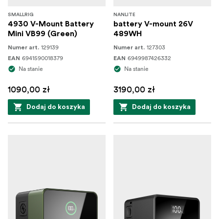
SMALLRIG
NANLITE
4930 V-Mount Battery
battery V-mount 26V
Mini VB99 (Green)
489WH
129139
127303
Numer art.
Numer art.
6941590018379
6949987426332
EAN
EAN
Na stanie
Na stanie
1090,00 zł
3190,00 zł
Dodaj do koszyka
Dodaj do koszyka