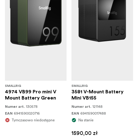
SMALLRIG
SMALLRIG
4974 VB99 Pro mini V
3581 V-Mount Battery
Mount Battery Green
Mini VB155
130578
121148
Numer art.
Numer art.
6941590020716
6941590017488
EAN
EAN
Tymczasowo niedostępne
Na stanie
1590,00 zł