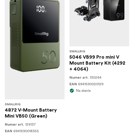
SMALLRIG
5046 VB99 Pro mini V
Mount Battery Kit (4292
+ 4064)
130244
Numer art.
6941590020129
EAN
Na stanie
SMALLRIG
4872 V-Mount Battery
Mini VB50 (Green)
129137
Numer art.
6941590018355
EAN