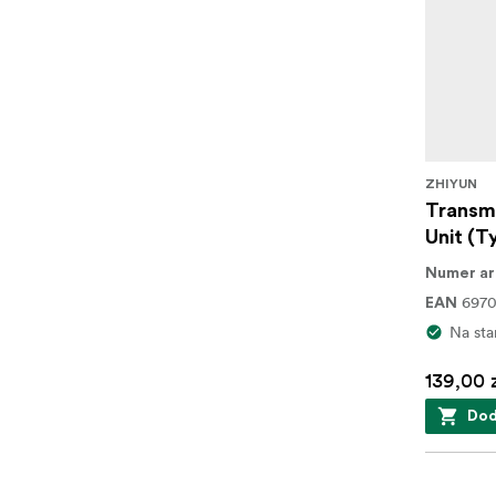
ZHIYUN
Transm
Unit (T
Numer ar
697
EAN
Na sta
139,00 
Dod