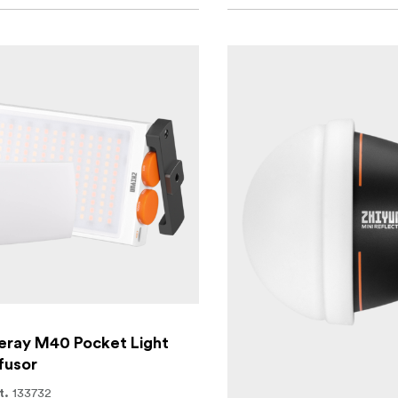
eray M40 Pocket Light
ffusor
133732
t.