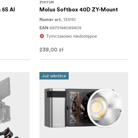
ZHIYUN
 5S AI
Molus Softbox 40D ZY-Mount
133110
Numer art.
6970194089409
EAN
Tymczasowo niedostępne
239,00 zł
Już wkrótce