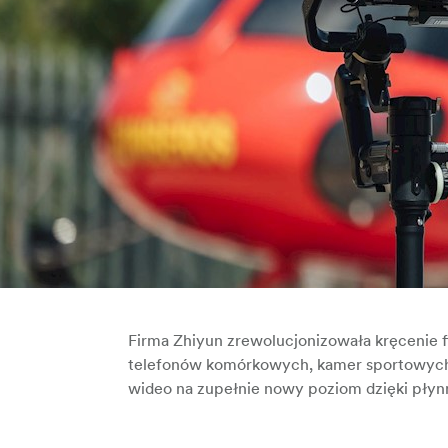
Firma
Zhiyun zrewolucjonizowała kręcenie f
telefonów komórkowych, kamer sportowych, 
wideo na zupełnie nowy poziom dzięki pły