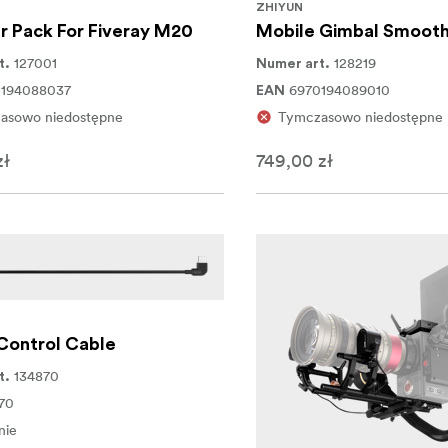
ZHIYUN
r Pack For Fiveray M20
Mobile Gimbal Smooth
127001
128219
t.
Numer art.
0194088037
6970194089010
EAN
asowo niedostępne
Tymczasowo niedostępne
zł
749,00 zł
Control Cable
134870
t.
70
nie