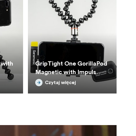
 with
GripTight One GorillaPod
Magnetic with Impuls
Czytaj więcej