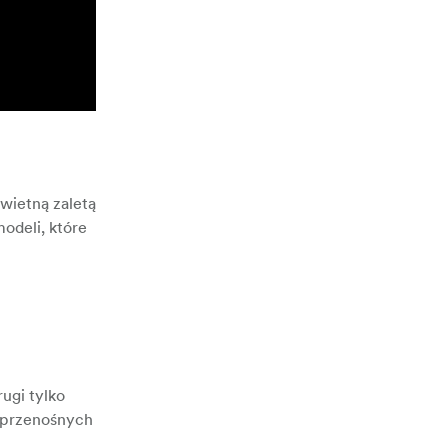
świetną zaletą
modeli, które
ugi tylko
ń przenośnych