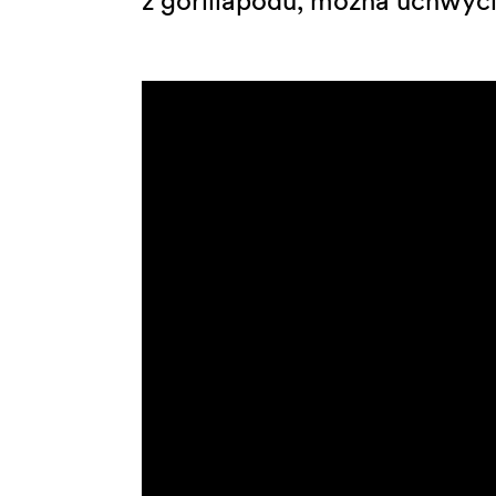
z gorillapodu, można uchwyci