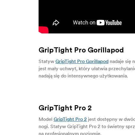
GripTight Pro Gorillapod
Statyw
GripTight Pro Gorillapod
nadaje się n
jest mały uchwyt, który ułatwia przechylanie
nadają się do intensywnego użytkowania.
GripTight Pro 2
Model
GripTight Pro 2
jest dostępny w dwóc
nogi. Statyw GripTight Pro 2 to świetny s
na profesjonalnym poziomie.