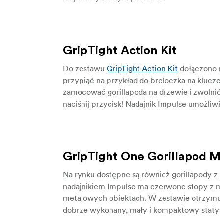
GripTight Action Kit
Do zestawu
GripTight Action Kit
dołączono n
przypiąć na przykład do breloczka na klucz
zamocować gorillapoda na drzewie i zwolni
naciśnij przycisk! Nadajnik Impulse umożli
GripTight One Gorillapod 
Na rynku dostępne są również gorillapody
nadajnikiem Impulse ma czerwone stopy z m
metalowych obiektach. W zestawie otrzymuj
dobrze wykonany, mały i kompaktowy statyw, 