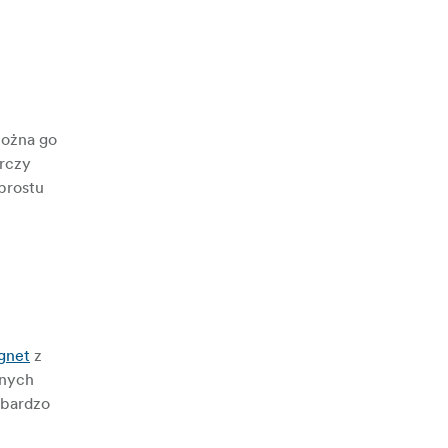
Można go
arczy
prostu
gnet
z
nnych
 bardzo