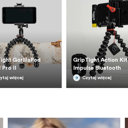
ight GorillaPod
GripTight Action Kit
 Pro II
Impulse Bluetooth
ytaj więcej
Czytaj więcej