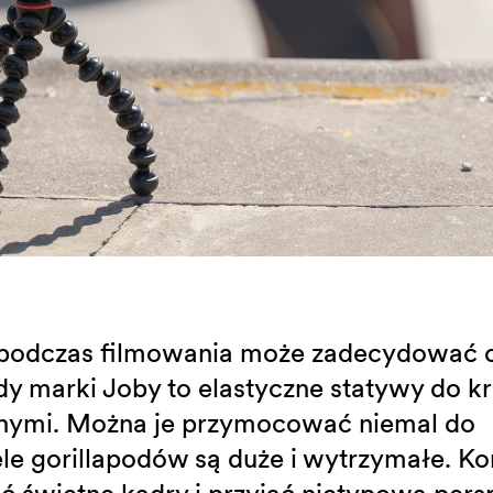
 podczas filmowania może zadecydować o
y marki Joby to elastyczne statywy do k
śnymi. Można je przymocować niemal do
e gorillapodów są duże i wytrzymałe. Ko