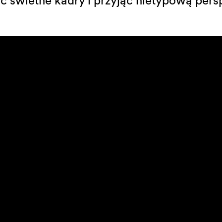
ć świetne kadry i przyjąć nietypową per