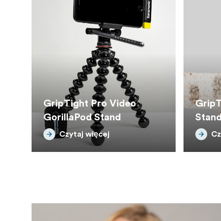
GripTight Pro Video
GripT
GorillaPod Stand
Stand
Czytaj więcej
Cz