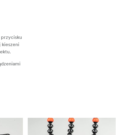
 przycisku
 kieszeni
ektu.
ądzeniami