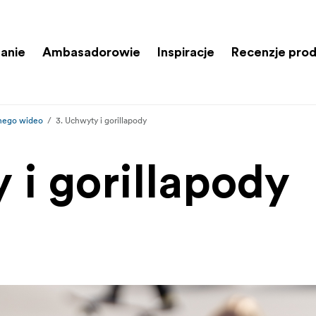
anie
Ambasadorowie
Inspiracje
Recenzje pro
lnego wideo
3. Uchwyty i gorillapody
 i gorillapody