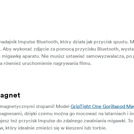
adajnik Impulse Bluetooth, który działa jak przycisk spustu. 
e. Aby wykonać zdjęcie za pomocą przycisku Bluetooth, wyst
ć migawkę aparatu. Nie musisz ustawiać samowyzwalacza, po 
wia również uruchomienie nagrywania filmu.
Magnet
 z magnetycznymi stopami! Model
GripTight One Gorillapod Ma
agnesami, dzięki czemu można go mocować na latarniach i i
esz też przycisk Impulse do zdalnego zwalniania migawki. To
który idealnie zmieści się w kieszeni lub torbie.