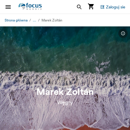
Zaloguj sie
...
Strona główna
Marek Zoltán
Marek Zoltán
Węgry