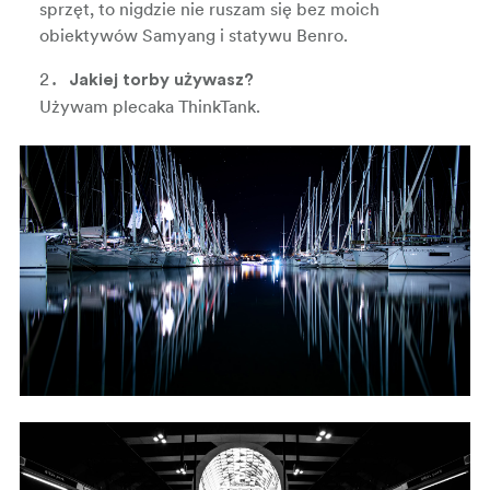
sprzęt, to nigdzie nie ruszam się bez moich
obiektywów Samyang i statywu Benro.
Jakiej torby używasz?
Używam plecaka ThinkTank.