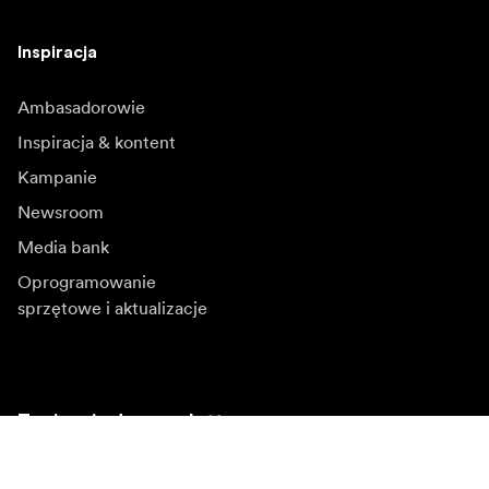
Inspiracja
Ambasadorowie
Inspiracja & kontent
Kampanie
Newsroom
Media bank
Oprogramowanie
sprzętowe i aktualizacje
Zapisz się do newslettera
Otrzymuj najnowsze informacje o produktach, inspiracje
i oferty specjalne.