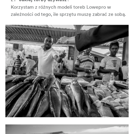
Korzystam z różnych modeli toreb Lowepro w
zależności od tego, ile sprzętu muszę zabrać ze sobą.