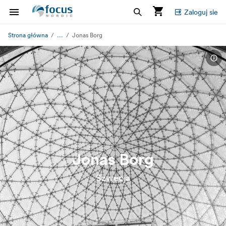
Zaloguj sie
...
Strona główna
Jonas Borg
Jonas Borg
Szwecja