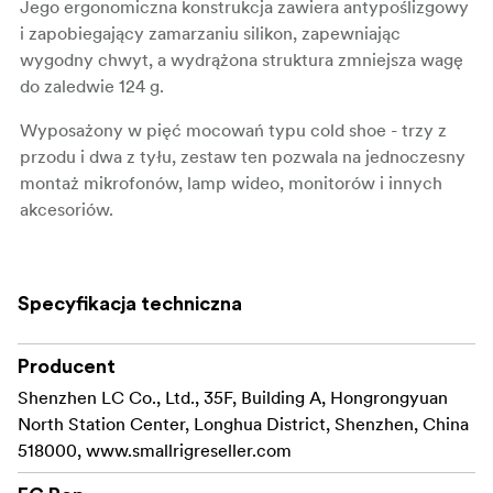
Jego ergonomiczna konstrukcja zawiera antypoślizgowy
i zapobiegający zamarzaniu silikon, zapewniając
wygodny chwyt, a wydrążona struktura zmniejsza wagę
do zaledwie 124 g.
Wyposażony w pięć mocowań typu cold shoe - trzy z
przodu i dwa z tyłu, zestaw ten pozwala na jednoczesny
montaż mikrofonów, lamp wideo, monitorów i innych
akcesoriów.
Otwory lokalizacyjne ARRI 3/8"-16 pozwalają na
zamocowanie uchwytów monitorowych SmallRig
2903 i
Specyfikacja techniczna
, podczas gdy otwory gwintowane 1/4"-20
2348
umożliwiają użycie magicznego ramienia
do
2070
monitorów i zdalnego sterowania
.
2924
Producent
Shenzhen LC Co., Ltd., 35F, Building A, Hongrongyuan
Dołączony klucz imbusowy ułatwia montaż i demontaż
North Station Center, Longhua District, Shenzhen, China
poprzez dokręcenie śruby blokującej, dzięki czemu
518000, www.smallrigreseller.com
konfiguracja jest dziecinnie prosta.