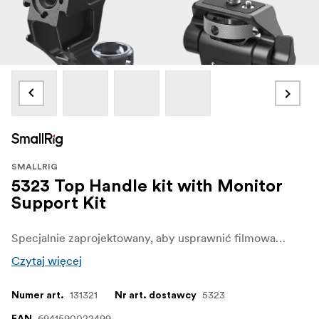
SMALLRIG
5323 Top Handle kit with Monitor
Support Kit
Specjalnie zaprojektowany, aby usprawnić filmowanie pod niskim kątem, jednocześnie zmniejszając obciążenie ramion. Kompatybilny ze śrubą ARRI 3/8''-16.
Czytaj więcej
131321
5323
Numer art.
Nr art. dostawcy
6941590022499
EAN