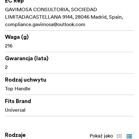
EC Rep
Opakowanie zawiera:
GAVIMOSA CONSULTORIA, SOCIEDAD
Uchwyt do monitora
LIMITADACASTELLANA 9144, 28046 Madrid, Spain,
compliance.gavimosa@outlook.com
Uchwyt górny
Waga (g)
klucz imbusowy
216
Gwarancja (lata)
2
Rodzaj uchwytu
Top Handle
Fits Brand
Universal
Rodzaje
Pokaż jako