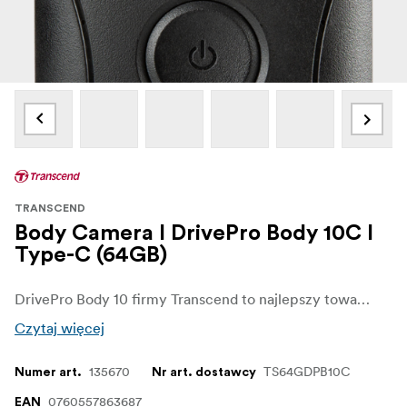
TRANSCEND
Body Camera I DrivePro Body 10C I
Type-C (64GB)
DrivePro Body 10 firmy Transcend to najlepszy towarzysz dla funkcjonariuszy policji, ochroniarzy i innych profesjonalistów. Kamera wykorzystuje wysokiej czułości przetwornik obrazu, wysokiej jakości obiektyw i automatyczne oświetlenie podczerwieni, które zapewniają, że wszystkie ważne szczegóły działań są wyraźnie rejestrowane. DrivePro Body 10 posiada również wbudowaną baterię oraz doskonałą odporność na wodę i wstrząsy, dzięki czemu idealnie nadaje się do w pomieszczeniach i na zewnątrz.
Czytaj więcej
135670
TS64GDPB10C
Numer art.
Nr art. dostawcy
0760557863687
EAN