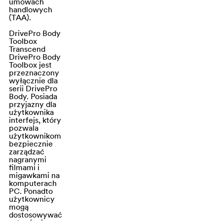
umowach
szczegóły
handlowych
(TAA).
działań są
wyraźnie
DrivePro Body
Toolbox
rejestrowane.
Transcend
DrivePro Body 10
DrivePro Body
Toolbox jest
posiada również
przeznaczony
wbudowany
wyłącznie dla
serii DrivePro
akumulator oraz
Body. Posiada
doskonałą
przyjazny dla
użytkownika
odporność na
interfejs, który
wodę i wstrząsy,
pozwala
użytkownikom
dzięki czemu
bezpiecznie
idealnie nadaje
zarządzać
nagranymi
się do użytku
filmami i
wewnątrz i na
migawkami na
komputerach
zewnątrz
PC. Ponadto
budynków. na
użytkownicy
mogą
zewnątrz.
dostosowywać