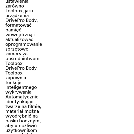
ustawienia
zarówno
Sensor obrazu o
Toolbox, jak i
urządzenia
wysokiej
DrivePro Body,
czułości
formatować
Kamera DrivePro
pamięć
wewnętrzną i
Body 10 firmy
aktualizować
Transcend
oprogramowanie
sprzętowe
wyposażona jest
kamery za
w sensor obrazu
pośrednictwem
Toolbox.
o wysokiej
DrivePro Body
czułości,
Toolbox
zapewnia
umożliwiający
funkcję
rejestrowanie
inteligentnego
wykrywania.
filmów i zdjęć o
Automatycznie
wysokiej
identyfikując
twarze na filmie,
rozdzielczości i
materiał można
doskonałej,
wyodrębnić na
pasku bocznym,
bogatej
aby umożliwić
kolorystyce.
użytkownikom