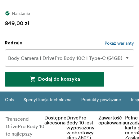
Na stanie
849,00 zł
Pokaż warianty
Rodzaje
Dodaj do koszyka
Opis
Specyfikacja techniczna
Produkty powiązane
Insp
Dostępne
DrivePro
Zawartość
Pełne
Transcend
akcesoria
Body 10 jest
opakowania
urząd
DrivePro Body 10
wyposażony
karta
w obrotowy
micr
to najlepszy
klips 360° i
Zasila