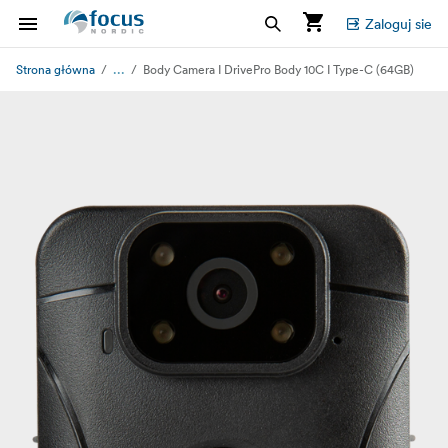
Zaloguj sie
...
Strona główna
Body Camera I DrivePro Body 10C I Type-C (64GB)