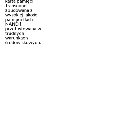
karta pamięci
włączonymi
Transcend
diodami LED na
zbudowana z
wysokiej jakości
podczerwień
pamięci flash
będą w skali
NAND i
przetestowana w
szarości.
trudnych
warunkach
środowiskowych.
Wbudowany
akumulator
Dzięki
wbudowanemu
akumulatorowi
litowo-
polimerowemu
kamera DrivePro
Body 10 może
nagrywać do 7
godzin*
materiału na
pełnym