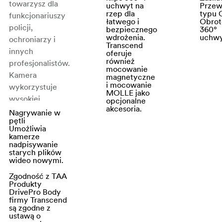
towarzysz dla
uchwyt na
Przew
rzep dla
typu 
funkcjonariuszy
łatwego i
Obrot
policji,
bezpiecznego
360°
wdrożenia.
uchwy
ochroniarzy i
Transcend
innych
oferuje
również
profesjonalistów.
mocowanie
Kamera
magnetyczne
i mocowanie
wykorzystuje
MOLLE jako
wysokiej
opcjonalne
akcesoria.
czułości
Nagrywanie w
pętli
przetwornik
Umożliwia
obrazu, wysokiej
kamerze
nadpisywanie
jakości obiektyw
starych plików
i automatyczne
wideo nowymi.
oświetlenie
Zgodność z TAA
podczerwieni,
Produkty
DrivePro Body
które
firmy Transcend
zapewniają, że
są zgodne z
ustawą o
wszystkie ważne