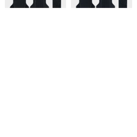
TRANSCEND
TRANSCEND
Body Camera Accessory
Body Camera Accessory
Kit I for DrivePro Body
Kit I for DrivePro Body
10B
10C
135677
135679
Numer art.
Numer art.
0760557850618
0760557863670
EAN
EAN
Tymczasowo niedostępne
Tymczasowo niedostępne