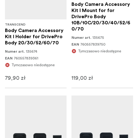
Body Camera Accessory
Kit I Mount for for
DrivePro Body
10B/10C/20/30/40/52/6
TRANSCEND
0/70
Body Camera Accessory
Kit I Holder for DrivePro
135675
Numer art.
Body 20/30/52/60/70
760557839750
EAN
Tymczasowo niedostępne
135674
Numer art.
760557839361
EAN
Tymczasowo niedostępne
79,90 zł
119,00 zł