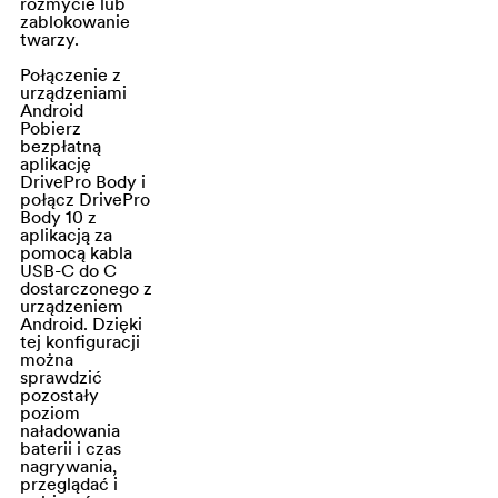
rozmycie lub
Nawet przy
zablokowanie
słabym
twarzy.
oświetleniu,
Połączenie z
obrazy są bardzo
urządzeniami
Android
szczegółowe, z
Pobierz
niskim
bezpłatną
aplikację
poziomem
DrivePro Body i
szumów i
połącz DrivePro
Body 10 z
doskonałym
aplikacją za
zakresem
pomocą kabla
USB-C do C
dynamiki.
dostarczonego z
urządzeniem
Android. Dzięki
Diody
tej konfiguracji
można
podczerwieni
sprawdzić
dla noktowizji
pozostały
poziom
Transcend
naładowania
DrivePro Body 10
baterii i czas
nagrywania,
posiada cztery
przeglądać i
nieświecące