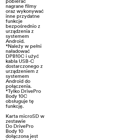
pobierać
nagrane filmy
(długość fali
oraz wykonywać
940nm) diody
inne przydatne
funkcje
podczerwieni,
bezpośrednio z
które
urządzenia z
systemem
automatycznie
Android.
włączają się w
*Należy w pełni
naładować
słabym świetle,
DPB10C i użyć
aby zwiększyć
kabla USB-C
dostarczonego z
możliwości
urządzeniem z
noktowizji.
systemem
Android do
Znacznie
połączenia.
zwiększa to
*Tylko DrivePro
Body 10C
jakość
obsługuje tę
nagrywania w
funkcję.
ciemności.
Karta microSD w
Uwaga: Nagrania
zestawie
Do DrivePro
i migawki
Body 10
wykonane z
dołączona jest