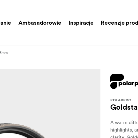
anie
Ambasadorowie
Inspiracje
Recenzje pro
 46mm
POLARPRO
Goldsta
A warm diffu
highlights, 
clarity. Gol