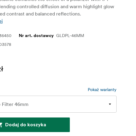
lending controlled diffusion and warm highlight glow
d contrast and balanced reflections.
ej
136450
GLDPL-46MM
Nr art. dostawcy
03578
zł
Pokaż warianty
Dodaj do koszyka