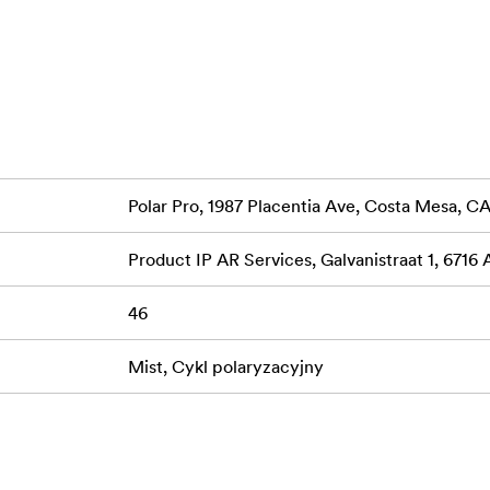
nt results in natural light, whether you are shooting stills, mot
Polar Pro, 1987 Placentia Ave, Costa Mesa, 
Product IP AR Services, Galvanistraat 1, 6716
46
Mist, Cykl polaryzacyjny