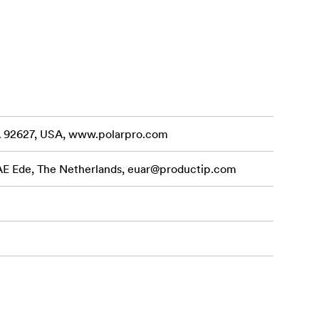
ion, or both.
CA 92627, USA, www.polarpro.com
 AE Ede, The Netherlands,
euar@productip.com