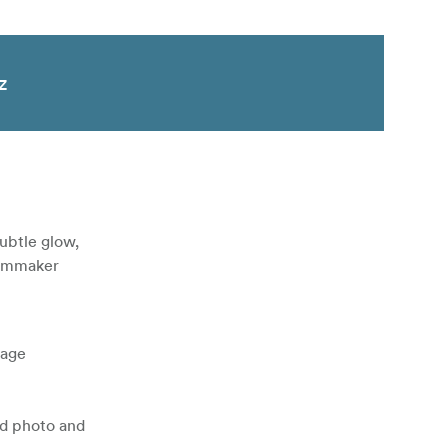
z
subtle glow,
filmmaker
nage
id photo and