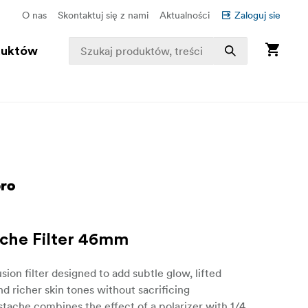
O nas
Skontaktuj się z nami
Aktualności
Zaloguj sie
duktów
che Filter 46mm
sion filter designed to add subtle glow, lifted
and richer skin tones without sacrificing
dstache combines the effect of a polarizer with 1/4