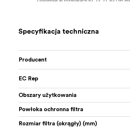
Dostępne w rozmiarach 67, 72, 77, 82 i 95 
Kluczowa specyfikacja
Tworzy miękką, pastelową jakość świat
Specyfikacja techniczna
Posiada dodatkową warstwę czarnych 
Zapewnia niewielką utratę szczegółów
Zaprojektowany do użycia z systemem N
Producent
EC Rep
Obszary użytkowania
Powłoka ochronna filtra
Rozmiar filtra (okrągły) (mm)