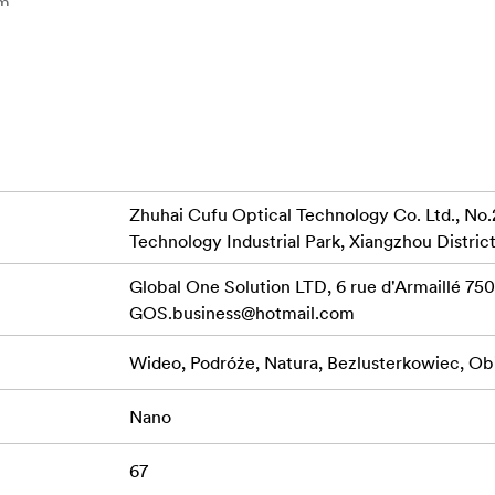
mm
ła
plamek
 na całym obrazie w porównaniu do tradycyjnych filtrów dyfu
Zhuhai Cufu Optical Technology Co. Ltd., No.
iSi Swift, gdzie można łatwo używać kilku filtrów jednocześ
Technology Industrial Park, Xiangzhou District
Global One Solution LTD, 6 rue d'Armaillé 7501
GOS.business@hotmail.com
Wideo, Podróże, Natura, Bezlusterkowiec, O
Nano
67