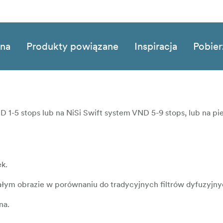
zna
Produkty powiązane
Inspiracja
Pobier
D 1-5 stops lub na NiSi Swift system VND 5-9 stops, lub na pi
k.
ałym obrazie w porównaniu do tradycyjnych filtrów dyfuzyjny
na.