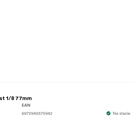
ist 1/8 77mm
EAN
6972949375942
Na stanie