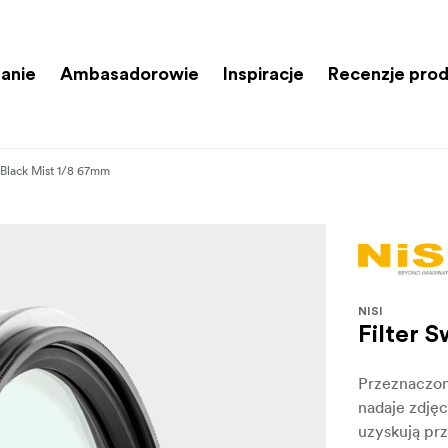
anie
Ambasadorowie
Inspiracje
Recenzje pro
m Black Mist 1/8 67mm
NISI
Filter 
Przeznaczon
nadaje zdję
uzyskują pr