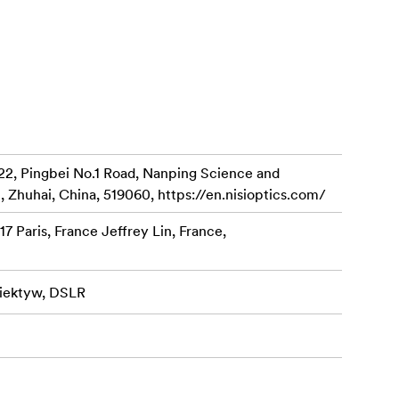
zyjnych
22, Pingbei No.1 Road, Nanping Science and
nie
, Zhuhai, China, 519060, https://en.nisioptics.com/
7 Paris, France Jeffrey Lin, France,
biektyw, DSLR