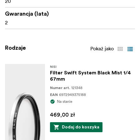
20
Gwarancja (lata)
2
Rodzaje
Pokaż jako
NISI
Filter Swift System Black Mist 1/4
67mm
121348
Numer art.
6972949375188
EAN
Na stanie
469,00 zł
Dodaj do koszyka