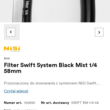
NISI
Filter Swift System Black Mist 1/4
58mm
Przeznaczony do stosowania z systemem NiSi Swift. Ten filtr nada Twoim zdjęciom dodatkowego wymiaru i charakteru. Źródła światła są atrakcyjnie rozmyte, a cienie zachowują swój charakter i barwę. Jednocześnie filtr zmniejsza kontrast i maskuje zmarszczki oraz niedoskonałości, co sprawia, że świetnie nadaje się do portretów
Czytaj więcej
126895
SWIFT BM 1/4 58
Numer art.
Nr art. dostawcy