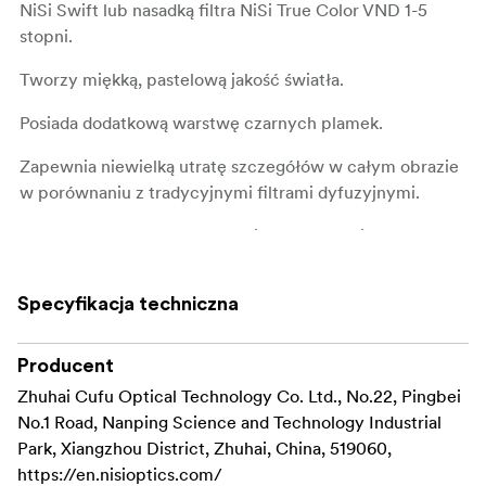
NiSi Swift lub nasadką filtra NiSi True Color VND 1-5
stopni.
Tworzy miękką, pastelową jakość światła.
Posiada dodatkową warstwę czarnych plamek.
Zapewnia niewielką utratę szczegółów w całym obrazie
w porównaniu z tradycyjnymi filtrami dyfuzyjnymi.
Nano powłoka, wodoodporna i antyrefleksyjna.
Dostępny w rozmiarach 49, 52, 55, 58, 62, 67, 72, 77, 82 i
Specyfikacja techniczna
95 mm.
Producent
Zhuhai Cufu Optical Technology Co. Ltd., No.22, Pingbei
No.1 Road, Nanping Science and Technology Industrial
Park, Xiangzhou District, Zhuhai, China, 519060,
https://en.nisioptics.com/