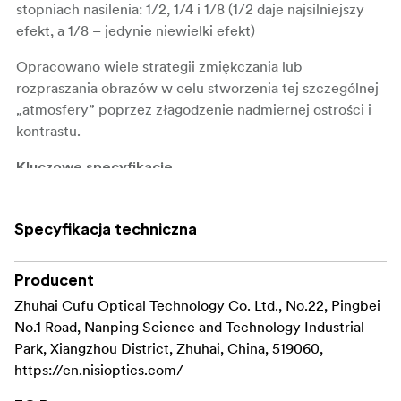
stopniach nasilenia: 1/2, 1/4 i 1/8 (1/2 daje najsilniejszy
efekt, a 1/8 – jedynie niewielki efekt)
Opracowano wiele strategii zmiękczania lub
rozpraszania obrazów w celu stworzenia tej szczególnej
„atmosfery” poprzez złagodzenie nadmiernej ostrości i
kontrastu.
Kluczowe specyfikacje
• Tworzy miękkie, pastelowe światło
• Posiada dodatkową warstwę czarnych plamek
Specyfikacja techniczna
• Zapewnia niewielką utratę szczegółów na całym
obrazie w porównaniu z tradycyjnymi filtrami
rozpraszającymi
Producent
Zhuhai Cufu Optical Technology Co. Ltd., No.22, Pingbei
49, 52, 67, 72, 77, 82 i 95 mm w 3
Dostępne rozmiary:
No.1 Road, Nanping Science and Technology Industrial
różnych mocach: 1/2, 1/4 i 1/8
Park, Xiangzhou District, Zhuhai, China, 519060,
Etui na filtry kołowe
ma półmiękką, lekką
https://en.nisioptics.com/
NiSi
konstrukcję, łatwo mieści się w torbie na aparat, a także