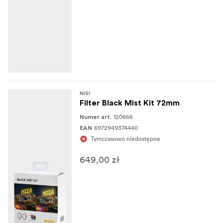
NISI
Filter Black Mist Kit 72mm
120666
Numer art.
6972949374440
EAN
Tymczasowo niedostępne
649,00 zł