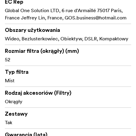
EC Rep
można je wygodnie zamontować na nodze statywu, co
Global One Solution LTD, 6 rue d'Armaillé 75017 Paris,
zapewnia szybki dostęp i praktyczne użytkowanie.
France Jeffrey Lin, France,
GOS.business@hotmail.com
Pomieści do 4 filtrów kołowych o maksymalnym
rozmiarze 95 mm.
Obszary użytkowania
Wideo, Bezlusterkowiec, Obiektyw, DSLR, Kompaktowy
Rozmiar filtra (okrągły) (mm)
52
Typ filtra
Mist
Rodzaj akcesoriów (Filtry)
Okrągły
Zestawy
Tak
Gwarancja (lata)