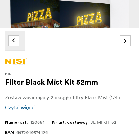
NISI
Filter Black Mist Kit 52mm
Zestaw zawierający 2 okrągłe filtry Black Mist (1/4 i 1/8) wraz z etui na filtry NiSi i ściereczką do czyszczenia. Filtry te nadają zdjęciom dodatkowy wymiar i charakter. Źródła światła zyskują przyjemne rozproszenie, podczas gdy cienie zachowują swój odcień i czerń. Jednocześnie filtr ten zmniejsza kontrast oraz zmiękcza zmarszczki i niedoskonałości, co sprawia, że świetnie nadaje się do fotografowania
Czytaj więcej
120664
BL MI KIT 52
Numer art.
Nr art. dostawcy
6972949374426
EAN