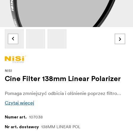
NISI
Cine Filter 138mm Linear Polarizer
Pomaga zmniejszyć odbicia i olśnienie poprzez filtrowanie światła, które uległo polaryzacji w wyniku odbicia od powierzchni niemetalicznej. Światło słoneczne ulega naturalnej częściowej polaryzacji w wyniku odbicia od elektronów w cząsteczkach powietrza, co powoduje rozpraszanie światła i tworzenie się mgły
Czytaj więcej
107038
Numer art.
138MM LINEAR POL
Nr art. dostawcy