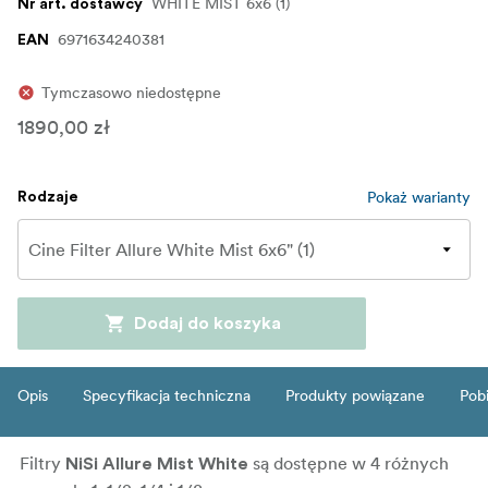
WHITE MIST 6x6 (1)
Nr art. dostawcy
6971634240381
EAN
Tymczasowo niedostępne
1890,00 zł
Pokaż warianty
Rodzaje
Dodaj do koszyka
Opis
Specyfikacja techniczna
Produkty powiązane
Pob
Filtry
są dostępne w 4 różnych
NiSi Allure Mist White