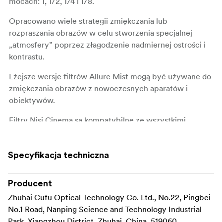
mocach: 1, 1/2, 1/4 i 1/8.
Opracowano wiele strategii zmiękczania lub
rozpraszania obrazów w celu stworzenia specjalnej
„atmosfery” poprzez złagodzenie nadmiernej ostrości i
kontrastu.
Lżejsze wersje filtrów Allure Mist mogą być używane do
zmiękczania obrazów z nowoczesnych aparatów i
obiektywów.
Filtry Nisi Cinema są kompatybilne ze wszystkimi
wiodącymi markami matte boxów, które pasują do
rozmiarów 4×5,65” lub 6x6” o standardowej grubości 4
Specyfikacja techniczna
mm.
Producent
Zhuhai Cufu Optical Technology Co. Ltd., No.22, Pingbei
No.1 Road, Nanping Science and Technology Industrial
Park, Xiangzhou District, Zhuhai, China, 519060,