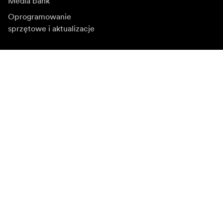
Media bank
Oprogramowanie
sprzętowe i aktualizacje
Zapisz się do newslettera
Otrzymuj najnowsze informacje o produktach, inspiracje
i oferty specjalne.
Klient indywidualny
Sprzedawca
Zapisz się
Wybierz inny region