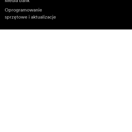
Media bank
Oprogramowanie
sprzętowe i aktualizacje
Zapisz się do newslettera
Otrzymuj najnowsze informacje o produktach, inspiracje
i oferty specjalne.
Klient indywidualny
Sprzedawca
Zapisz się
Wybierz inny region