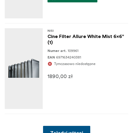
NISI
Cine Filter Allure White Mist 6x6"
(1)
109961
Numer art.
6971634240381
EAN
Tymczasowo niedostępne
1890,00 zł
Załaduj więcej