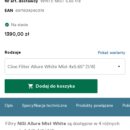
WHITE MIST 5.65 1/8
Nr art. dostawcy
6971634240374
EAN
Na stanie
1390,00 zł
Pokaż warianty
Rodzaje
Dodaj do koszyka
Opis
Specyfikacja techniczna
Produkty powiązane
Pob
Filtry
są dostępne w 4 różnych
NiSi Allure Mist White