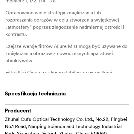
mocach: 1, 1/2, 1/4 i 1/8.
Opracowano wiele strategii zmiękczania lub
rozpraszania obrazów w celu stworzenia wyjątkowej
„atmosfery” poprzez złagodzenie nadmiernej ostrości i
kontrastu.
Lżejsze wersje filtrów Allure Mist mogą być używane do
zmiękczania obrazów z nowoczesnych aparatów i
obiektywów.
Filtry Nisi Cinema są kompatybilne ze wszystkimi
wiodącymi markami matte boxów, które pasują do
rozmiarów 4×5,65” lub 6x6” o standardowej grubości 4
Specyfikacja techniczna
mm.
Producent
Zhuhai Cufu Optical Technology Co. Ltd., No.22, Pingbei
No.1 Road, Nanping Science and Technology Industrial
Park, Xiangzhou District, Zhuhai, China, 519060,