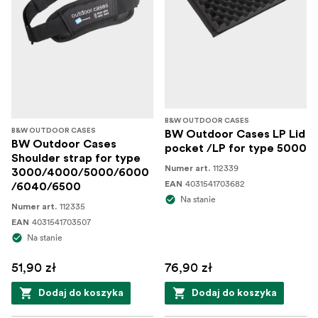
B&W OUTDOOR CASES
B&W OUTDOOR CASES
BW Outdoor Cases LP Lid
BW Outdoor Cases
pocket /LP for type 5000
Shoulder strap for type
112339
Numer art.
3000/4000/5000/6000
4031541703682
EAN
/6040/6500
Na stanie
112335
Numer art.
4031541703507
EAN
Na stanie
51,90 zł
76,90 zł
Dodaj do koszyka
Dodaj do koszyka