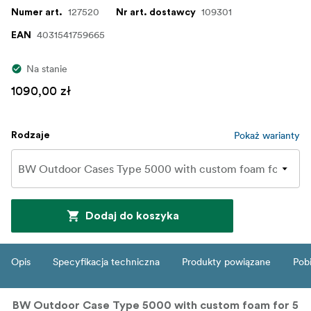
127520
109301
Numer art.
Nr art. dostawcy
4031541759665
EAN
Na stanie
1090,00 zł
Pokaż warianty
Rodzaje
Dodaj do koszyka
Opis
Specyfikacja techniczna
Produkty powiązane
Pob
BW Outdoor Case Type 5000 with custom foam for 5