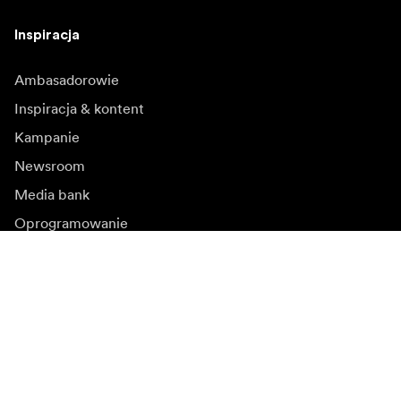
Inspiracja
Ambasadorowie
Inspiracja & kontent
Kampanie
Newsroom
Media bank
Oprogramowanie
sprzętowe i aktualizacje
Zapisz się do newslettera
Otrzymuj najnowsze informacje o produktach, inspiracje
i oferty specjalne.