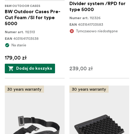
Divider system /RPD for
B&W OUTDOOR CASES
type 5000
BW Outdoor Cases Pre-
Cut Foam /SI for type
112326
Numer art.
5000
4031541703583
EAN
Tymczasowo niedostępne
112313
Numer art.
4031541703538
EAN
Na stanie
179,00 zł
239,00 zł
Dodaj do koszyka
30 years warranty
30 years warranty