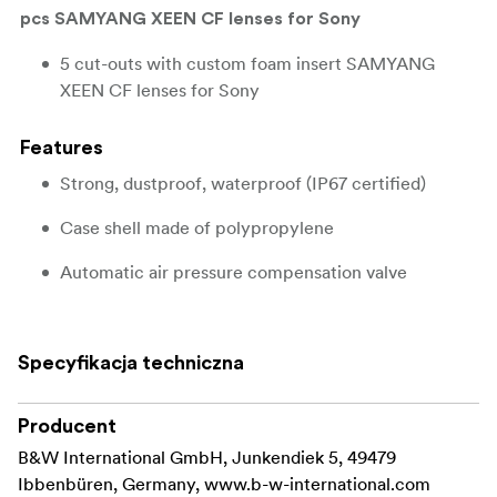
pcs SAMYANG XEEN CF lenses for Sony
5 cut-outs with custom foam insert SAMYANG
XEEN CF lenses for Sony
Features
Strong, dustproof, waterproof (IP67 certified)
Case shell made of polypropylene
Automatic air pressure compensation valve
Temperature resistant from -30° up to +80° C
Rubberized handle
Specyfikacja techniczna
Stackable
Producent
Two eyelets for padlocks
B&W International GmbH, Junkendiek 5, 49479
Ibbenbüren, Germany, www.b-w-international.com
Optional accessories: carry strap, backpack system,