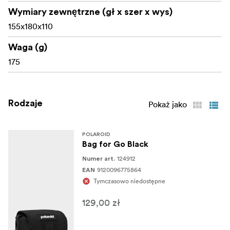
Wymiary zewnętrzne (gł x szer x wys)
155x180x110
Waga (g)
175
Rodzaje
Pokaż jako
POLAROID
Bag for Go Black
124912
Numer art.
9120096775864
EAN
Tymczasowo niedostępne
129,00 zł