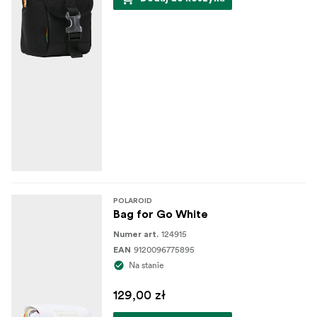
POLAROID
Bag for Go White
124915
Numer art.
9120096775895
EAN
Na stanie
129,00 zł