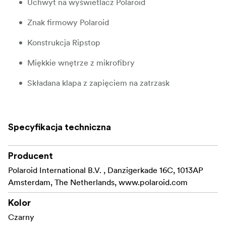
Uchwyt na wyświetlacz Polaroid
Znak firmowy Polaroid
Konstrukcja Ripstop
Miękkie wnętrze z mikrofibry
Składana klapa z zapięciem na zatrzask
Regulowany pasek na ramię
Nadaje się tylko do aparatów Polaroid Go
Specyfikacja techniczna
Wymiary: L 155mm x H 180mm x D 110mm
Producent
Wielokolorowy
Polaroid International B.V. , Danzigerkade 16C, 1013AP
Amsterdam, The Netherlands, www.polaroid.com
Kolor
Czarny