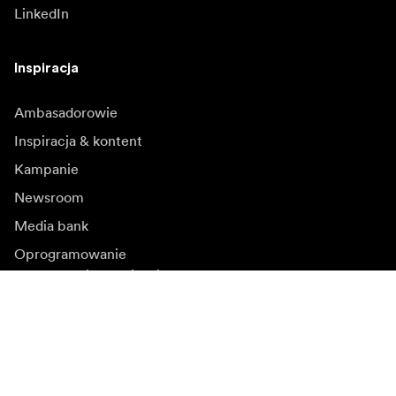
LinkedIn
Inspiracja
Ambasadorowie
Inspiracja & kontent
Kampanie
Newsroom
Media bank
Oprogramowanie
sprzętowe i aktualizacje
Zapisz się do newslettera
Otrzymuj najnowsze informacje o produktach, inspiracje