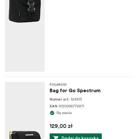
POLAROID
Bag for Go Spectrum
124913
Numer art.
9120096775871
EAN
Na stanie
129,00 zł
Dodaj do koszyka