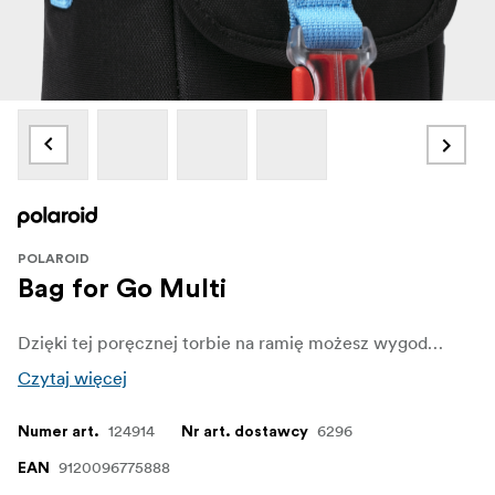
POLAROID
Bag for Go Multi
Dzięki tej poręcznej torbie na ramię możesz wygodnie zabrać swój aparat Polaroid Go wszędzie.
Czytaj więcej
124914
6296
Numer art.
Nr art. dostawcy
9120096775888
EAN