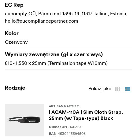
Specyfikacje
EC Rep
Wymiary: (dł. x szer.) 810~1,530 x 25 mm (taśma
eucomply OÜ, Pärnu mnt 139b-14, 11317 Tallinn, Estonia,
zakończeniowa W10 mm)
hello@eucompliancepartner.com
Materiał: Akryl, Skóra, Poliester
Kolor
Czerwony
Wymiary zewnętrzne (gł x szer x wys)
810~1,530 x 25mm (Termination tape W10mm)
Rodzaje
Pokaż jako
ARTISAN & ARTIST
| ACAM-110A | Slim Cloth Strap,
25mm (w/Tape-type) Black
130367
Numer art.
4530445594506
EAN