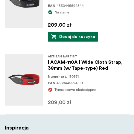
4530445594544
EAN
Na stanie
209,00 zł
Dodaj do koszyka
ARTISAN & ARTIST
| ACAM-110A | Wide Cloth Strap,
38mm (w/Tape-type) Red
130371
Numer art.
4530445594551
EAN
Tymczasowo niedostępne
209,00 zł
Inspiracja