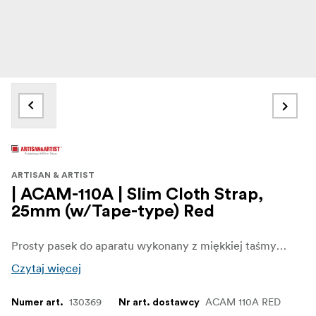
ARTISAN & ARTIST
| ACAM-110A | Slim Cloth Strap,
25mm (w/Tape-type) Red
Prosty pasek do aparatu wykonany z miękkiej taśmy akrylowej. Jego szerokość wynosi 25 mm, a długość jest odpowiednia do noszenia po przekątnej ciała.
Czytaj więcej
130369
ACAM 110A RED
Numer art.
Nr art. dostawcy