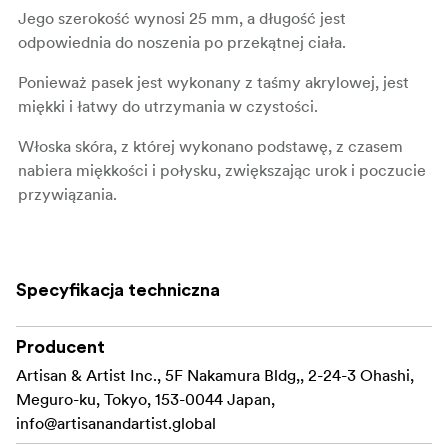
Jego szerokość wynosi 25 mm, a długość jest
odpowiednia do noszenia po przekątnej ciała.
Ponieważ pasek jest wykonany z taśmy akrylowej, jest
miękki i łatwy do utrzymania w czystości.
Włoska skóra, z której wykonano podstawę, z czasem
nabiera miękkości i połysku, zwiększając urok i poczucie
przywiązania.
Subtelne ćwieki ze znakiem gwiazdki (*) są akcentem,
który dodaje dyskretnego blasku.
Specyfikacja techniczna
Należy pamiętać, że pasek ma system mocowania
typu taśmowego. Za pomocą trójkątnego
pierścienia można go również przymocować do
Producent
aparatów z oczkami.
Artisan & Artist Inc., 5F Nakamura Bldg,, 2-24-3 Ohashi,
Meguro-ku, Tokyo, 153-0044 Japan,
Wyprodukowano w Japonii
info@artisanandartist.global