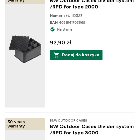
BW Outdoor Cases Divider system
/RPD for type 2000
112323
Numer art.
4031541703569
EAN
Na stanie
92,90 zł
Dodaj do koszyka
30 years
B&W OUTDOOR CASES
warranty
BW Outdoor Cases Divider system
/RPD for type 3000