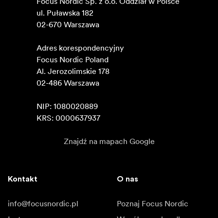
Focus Nordic Sp. z o.o. Oddział w Polsce 

ul. Puławska 182

02-670 Warszawa 

Adres korespondencyjny

Focus Nordic Poland

Al. Jerozolimskie 178

02-486 Warszawa

NIP: 1080020889

KRS: 0000637937
Znajdź na mapach Google
Kontakt
O nas
info@focusnordic.pl
Poznaj Focus Nordic